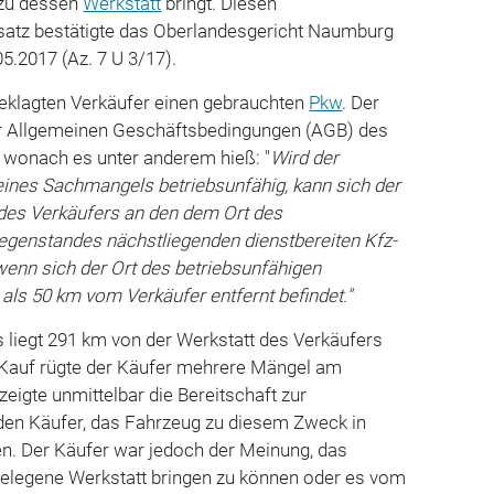
 zu dessen
Werkstatt
bringt. Diesen
satz bestätigte das Oberlandesgericht Naumburg
5.2017 (Az. 7 U 3/17).
beklagten Verkäufer einen gebrauchten
Pkw
. Der
er Allgemeinen Geschäftsbedingungen (AGB) des
, wonach es unter anderem hieß: "
Wird der
nes Sachmangels betriebsunfähig, kann sich der
des Verkäufers an den dem Ort des
egenstandes nächstliegenden dienstbereiten Kfz-
wenn sich der Ort des betriebsunfähigen
ls 50 km vom Verkäufer entfernt befindet."
 liegt 291 km von der Werkstatt des Verkäufers
 Kauf rügte der Käufer mehrere Mängel am
eigte unmittelbar die Bereitschaft zur
den Käufer, das Fahrzeug zu diesem Zweck in
en. Der Käufer war jedoch der Meinung, das
gelegene Werkstatt bringen zu können oder es vom