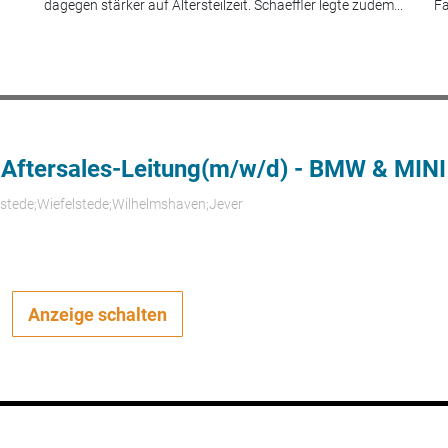
dagegen stärker auf Altersteilzeit. Schaeffler legte zudem...
Fa
 Aftersales-Leitung(m/w/d) - BMW & MINI
rstede;Wiefelstede;Wilhelmshaven;Jever
Anzeige schalten