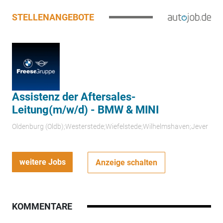
STELLENANGEBOTE
Assistenz der Aftersales-
Leitung(m/w/d) - BMW & MINI
Oldenburg (Oldb);Westerstede;Wiefelstede;Wilhelmshaven;Jever
weitere Jobs
Anzeige schalten
KOMMENTARE