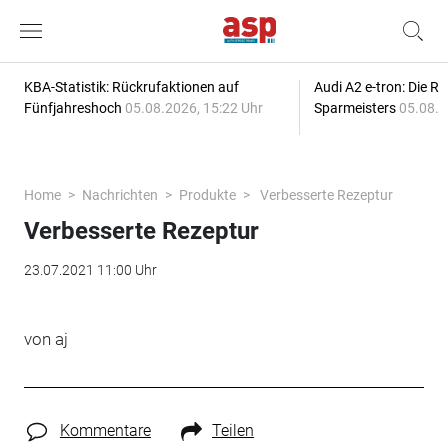
KBA-Statistik: Rückrufaktionen auf
Audi A2 e-tron: Die R
Fünfjahreshoch
05.08.2026, 15:22 Uhr
Sparmeisters
05.08.2
Home
Nachrichten
Produkte
Verbesserte Rezeptur
Verbesserte Rezeptur
23.07.2021 11:00 Uhr
von aj
Kommentare
Teilen