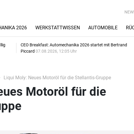
NEW
ANIKA 2026
WERKSTATTWISSEN
AUTOMOBILE
RÜ
lig
CEO Breakfast: Automechanika 2026 startet mit Bertrand
Piccard
07.08.2026, 12:05 Uhr
Liqui Moly: Neues Motoröl für die Stellantis-Gruppe
eues Motoröl für die
uppe