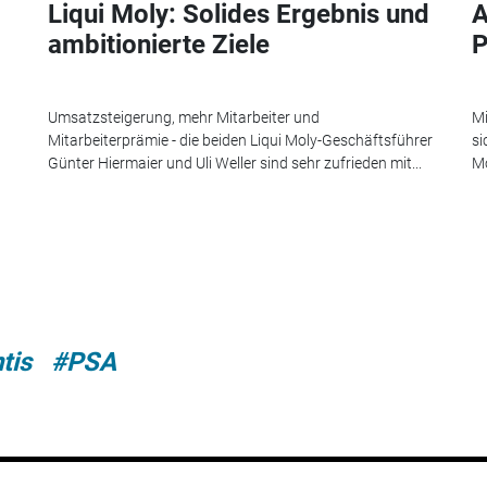
Liqui Moly: Solides Ergebnis und
A
ambitionierte Ziele
P
Umsatzsteigerung, mehr Mitarbeiter und
Mi
Mitarbeiterprämie - die beiden Liqui Moly-Geschäftsführer
si
Günter Hiermaier und Uli Weller sind sehr zufrieden mit...
Mo
tis
#PSA