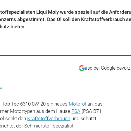
offspezialisten Liqui Moly wurde speziell auf die Anforder
zerns abgestimmt. Das Öl soll den Kraftstoffverbrauch s
utz bieten.
asp bei Google bevor
A
m Top Tec 6310 0W-20 ein neues
Motoröl
an, das
erner Motortypen aus dem Hause
PSA
(PSA B71
nöl senkt den
Kraftstoffverbrauch
und schützt
erichtet der Schmierstoffspezialist.