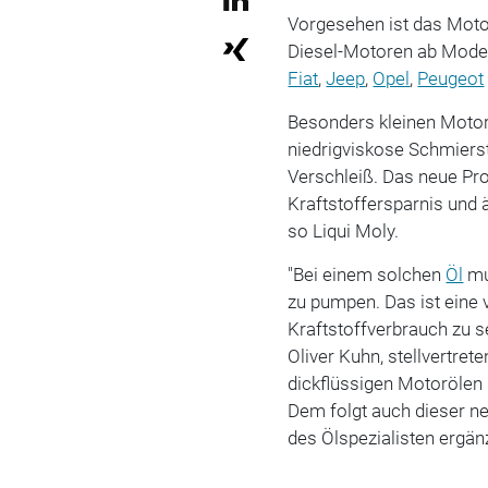
Vorgesehen ist das Motorö
Diesel-Motoren ab Model
Fiat
,
Jeep
,
Opel
,
Peugeot
Besonders kleinen Motor
niedrigviskose Schmiers
Verschleiß. Das neue Pr
Kraftstoffersparnis und
so Liqui Moly.
"Bei einem solchen
Öl
mu
zu pumpen. Das ist eine 
Kraftstoffverbrauch zu s
Oliver Kuhn, stellvertret
dickflüssigen Motorölen
Dem folgt auch dieser n
des Ölspezialisten ergänz