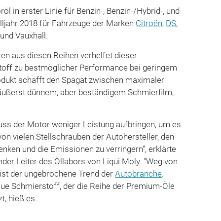
l in erster Linie für Benzin-, Benzin-/Hybrid-, und
ljahr 2018 für Fahrzeuge der Marken
Citroën
,
DS
,
und Vauxhall.
en aus diesen Reihen verhelfet dieser
toff zu bestmöglicher Performance bei geringem
odukt schafft den Spagat zwischen maximaler
 äußerst dünnem, aber beständigem Schmierfilm,
ss der Motor weniger Leistung aufbringen, um es
von vielen Stellschrauben der Autohersteller, den
enken und die Emissionen zu verringern“, erklärte
ender Leiter des Öllabors von Liqui Moly. "Weg von
 ist der ungebrochene Trend der
Autobranche
."
eue Schmierstoff, der die Reihe der Premium-Öle
t, hieß es.