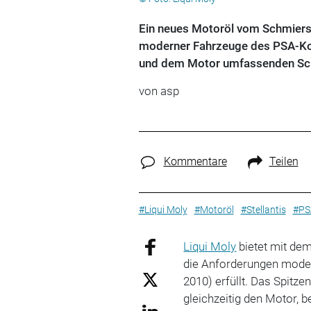
Ein neues Motoröl vom Schmierst
moderner Fahrzeuge des PSA-Kon
und dem Motor umfassenden Sch
von
asp
Kommentare
Teilen
#Liqui Moly
#Motoröl
#Stellantis
#PS
Liqui Moly
bietet mit de
die Anforderungen mod
2010) erfüllt. Das Spitze
gleichzeitig den Motor, b