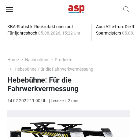
KBA-Statistik: Rückrufaktionen auf
Audi A2 e-tron: Die R
Fünfjahreshoch
05.08.2026, 15:22 Uhr
Sparmeisters
05.08.2
Home
Nachrichten
Produkte
Hebebühne: Für die Fahrwerkvermessung
Hebebühne: Für die
Fahrwerkvermessung
14.02.2022 11:00 Uhr | Lesezeit: 2 min