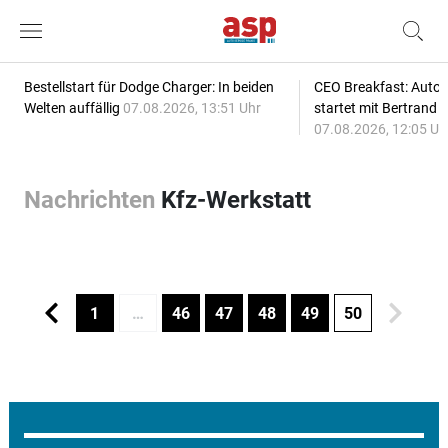
Bestellstart für Dodge Charger: In beiden
CEO Breakfast: Auto
Welten auffällig
07.08.2026, 13:51 Uhr
startet mit Bertrand 
07.08.2026, 12:05 Uh
Nachrichten
Kfz-Werkstatt
1
…
46
47
48
49
50