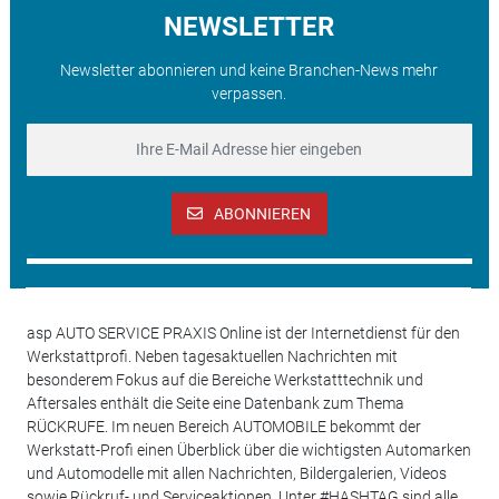
NEWSLETTER
Newsletter abonnieren und keine Branchen-News mehr
verpassen.
ABONNIEREN
asp AUTO SERVICE PRAXIS Online ist der Internetdienst für den
Werkstattprofi. Neben tagesaktuellen Nachrichten mit
besonderem Fokus auf die Bereiche Werkstatttechnik und
Aftersales enthält die Seite eine Datenbank zum Thema
RÜCKRUFE. Im neuen Bereich AUTOMOBILE bekommt der
Werkstatt-Profi einen Überblick über die wichtigsten Automarken
und Automodelle mit allen Nachrichten, Bildergalerien, Videos
sowie Rückruf- und Serviceaktionen. Unter #HASHTAG sind alle