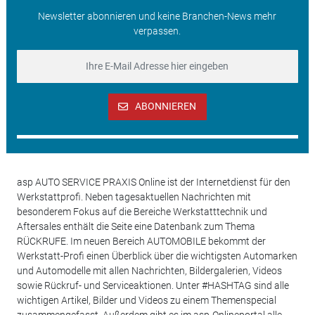
Newsletter abonnieren und keine Branchen-News mehr
verpassen.
ABONNIEREN
asp AUTO SERVICE PRAXIS Online ist der Internetdienst für den
Werkstattprofi. Neben tagesaktuellen Nachrichten mit
besonderem Fokus auf die Bereiche Werkstatttechnik und
Aftersales enthält die Seite eine Datenbank zum Thema
RÜCKRUFE. Im neuen Bereich AUTOMOBILE bekommt der
Werkstatt-Profi einen Überblick über die wichtigsten Automarken
und Automodelle mit allen Nachrichten, Bildergalerien, Videos
sowie Rückruf- und Serviceaktionen. Unter #HASHTAG sind alle
wichtigen Artikel, Bilder und Videos zu einem Themenspecial
zusammengefasst. Außerdem gibt es im asp-Onlineportal alle