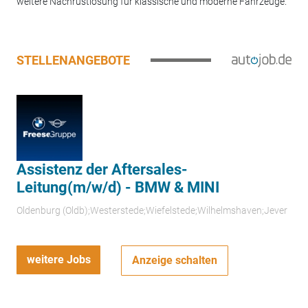
weitere Nachrüstlösung für klassische und moderne Fahrzeuge.
STELLENANGEBOTE
Assistenz der Aftersales-
Leitung(m/w/d) - BMW & MINI
Oldenburg (Oldb);Westerstede;Wiefelstede;Wilhelmshaven;Jever
weitere Jobs
Anzeige schalten