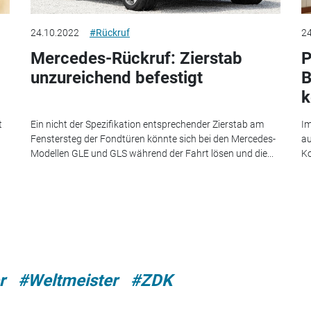
24.10.2022
#Rückruf
24
Mercedes-Rückruf: Zierstab
P
unzureichend befestigt
B
k
t
Ein nicht der Spezifikation entsprechender Zierstab am
Im
Fenstersteg der Fondtüren könnte sich bei den Mercedes-
au
Modellen GLE und GLS während der Fahrt lösen und die...
Ko
r
#Weltmeister
#ZDK