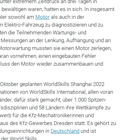
unter extremem Zeitdruck an drei Tagen in
bewältigen waren, hatten es in sich. In insgesamt
ehler sowohl am
Motor
als auch in der
m Elektro-Fahrzeug zu diagnostizieren und zu
ten die Teilnehmenden Wartungs- und
e Messungen an der Lenkung, Aufhängung und an
 Motorwartung mussten sie einen Motor zerlegen,
ran vornehmen, einen eingebauten Fehler
chluss den Motor wieder zusammenbauen und
 Oktober geplanten WorldSkills Shanghai 2022
nationen von WorldSkills International, allen voran
nder, dafür stark gemacht, über 1.000 Spitzen-
fsdisziplinen und 58 Ländern ihre Wettkämpfe zu
werb für die Kfz-Mechatronikerinnen und
aus des Kfz-Gewerbes Dresden statt. Es gehört zu
ldungseinrichtungen in
Deutschland
und ist
der World Skills.