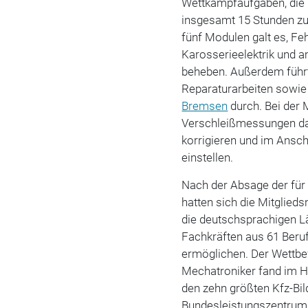
Wettkampfaufgaben, die 
insgesamt 15 Stunden zu 
fünf Modulen galt es, F
Karosserieelektrik und a
beheben. Außerdem führ
Reparaturarbeiten sowi
Bremsen
durch. Bei der
Verschleißmessungen da
korrigieren und im Ans
einstellen.
Nach der Absage der für
hatten sich die Mitglieds
die deutschsprachigen Lä
Fachkräften aus 61 Beru
ermöglichen. Der Wettbe
Mechatroniker fand im H
den zehn größten Kfz-Bi
Bundesleistungszentrum 