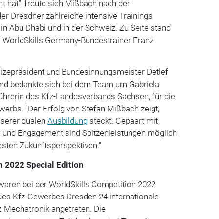
 hat", freute sich Mißbach nach der
der Dresdner zahlreiche intensive Trainings
 in Abu Dhabi und in der Schweiz. Zu Seite stand
h WorldSkills Germany-Bundestrainer Franz
 Vizepräsident und Bundesinnungsmeister Detlef
und bedankte sich bei dem Team um Gabriela
hrerin des Kfz-Landesverbands Sachsen, für die
erbs. "Der Erfolg von Stefan Mißbach zeigt,
nserer dualen
Ausbildung
steckt. Gepaart mit
t und Engagement sind Spitzenleistungen möglich
esten Zukunftsperspektiven."
n 2022 Special Edition
waren bei der WorldSkills Competition 2022
 des Kfz-Gewerbes Dresden 24 internationale
z-Mechatronik angetreten. Die