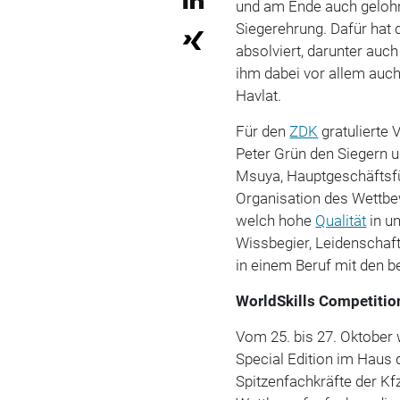
und am Ende auch gelohnt
Siegerehrung. Dafür hat 
absolviert, darunter auch
ihm dabei vor allem auc
Havlat.
Für den
ZDK
gratulierte
Peter Grün den Siegern 
Msuya, Hauptgeschäftsfü
Organisation des Wettbew
welch hohe
Qualität
in u
Wissbegier, Leidenschaf
in einem Beruf mit den b
WorldSkills Competitio
Vom 25. bis 27. Oktober 
Special Edition im Haus
Spitzenfachkräfte der Kf