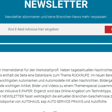
NEWSLETTER
Newsletter abonnieren und keine Branchen-News mehr verpassen.
 Internetdienst für den Werkstattprofi. Neben tagesaktuellen Nachricht
les enthält die Seite eine Datenbank zum Thema RÜCKRUFE. Im neuen B
e wichtigsten Automarken und Automodelle mit allen Nachrichten, Bilderga
lle wichtigen Artikel, Bilder und Videos zu einem Themenspecial zusamm
rufbar inklusive E-PAPER. Ergänzt wird das Online-Angebot um Techniktipp
ser NEWSLETTER fasst werktäglich die aktuellen Branchen-Geschehnisse
m Jobportal von AUTOHAUS, asp AUTO SERVICE PRAXIS und Autoflotte.