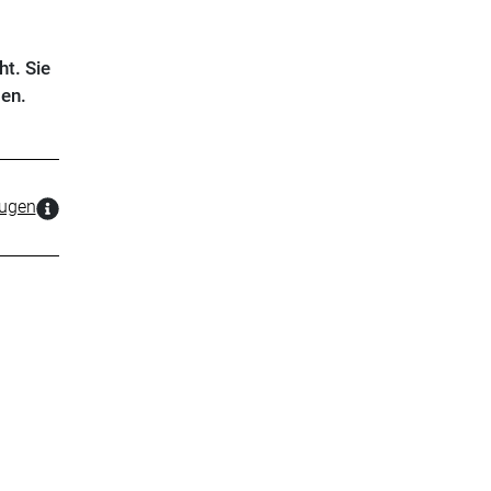
t. Sie
en.
zugen