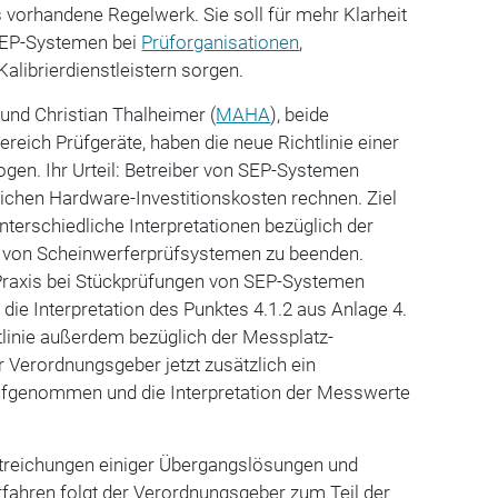
s vorhandene Regelwerk. Sie soll für mehr Klarheit
 SEP-Systemen bei
Prüforganisationen
,
alibrierdienstleistern sorgen.
 und Christian Thalheimer (
MAHA
), beide
reich Prüfgeräte, haben die neue Richtlinie einer
gen. Ihr Urteil: Betreiber von SEP-Systemen
ichen Hardware-Investitionskosten rechnen. Ziel
 unterschiedliche Interpretationen bezüglich der
 von Scheinwerferprüfsystemen zu beenden.
 Praxis bei Stückprüfungen von SEP-Systemen
 die Interpretation des Punktes 4.1.2 aus Anlage 4.
tlinie außerdem bezüglich der Messplatz-
 Verordnungsgeber jetzt zusätzlich ein
aufgenommen und die Interpretation der Messwerte
 Streichungen einiger Übergangslösungen und
ahren folgt der Verordnungsgeber zum Teil der