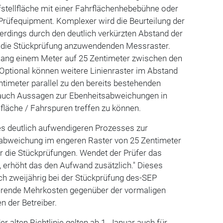
stellfläche mit einer Fahrflächenhebebühne oder
üfequipment. Komplexer wird die Beurteilung der
erdings durch den deutlich verkürzten Abstand der
 die Stückprüfung anzuwendenden Messraster.
slang einem Meter auf 25 Zentimeter zwischen den
Optional können weitere Linienraster im Abstand
ntimeter parallel zu den bereits bestehenden
auch Aussagen zur Ebenheitsabweichungen in
lfläche / Fahrspuren treffen zu können.
es deutlich aufwendigeren Prozesses zur
sabweichung im engeren Raster von 25 Zentimeter
ür die Stückprüfungen. Wendet der Prüfer das
n, erhöht das den Aufwand zusätzlich." Dieses
ch zweijährig bei der Stückprüfung des-SEP
erende Mehrkosten gegenüber der vormaligen
en der Betreiber.
 alten Richtlinie gelten ab 1. Januar auch für