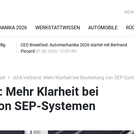
NEW
ANIKA 2026
WERKSTATTWISSEN
AUTOMOBILE
RÜ
lig
CEO Breakfast: Automechanika 2026 startet mit Bertrand
Piccard
07.08.2026, 12:05 Uhr
att
ASA-Verband: Mehr Klarheit bei Beurteilung von SEP-Sys
 Mehr Klarheit bei
von SEP-Systemen