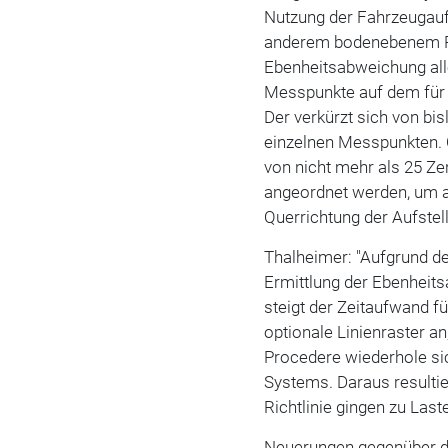
Nutzung der Fahrzeugauf
anderem bodenebenem Pr
Ebenheitsabweichung all
Messpunkte auf dem für
Der verkürzt sich von bi
einzelnen Messpunkten. 
von nicht mehr als 25 Ze
angeordnet werden, um 
Querrichtung der Aufstel
Thalheimer: "Aufgrund d
Ermittlung der Ebenheit
steigt der Zeitaufwand f
optionale Linienraster a
Procedere wiederhole si
Systems. Daraus resulti
Richtlinie gingen zu Last
Neuerungen gegenüber der