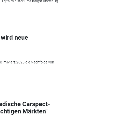
Digitalministeriums längst überfällig.
 wird neue
he im März 2025 die Nachfolge von
dische Carspect-
ichtigen Märkten"