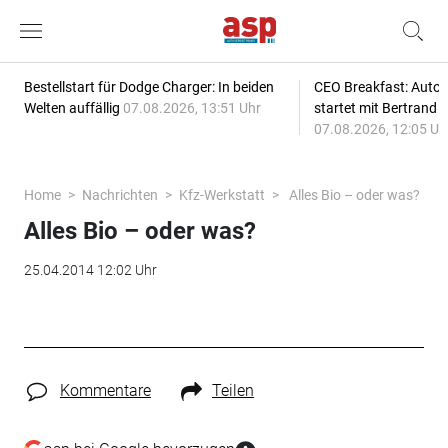
Bestellstart für Dodge Charger: In beiden
CEO Breakfast: Auto
Welten auffällig
07.08.2026, 13:51 Uhr
startet mit Bertrand 
07.08.2026, 12:05 Uh
Home
Nachrichten
Kfz-Werkstatt
Alles Bio – oder was?
Alles Bio – oder was?
25.04.2014 12:02 Uhr
Kommentare
Teilen