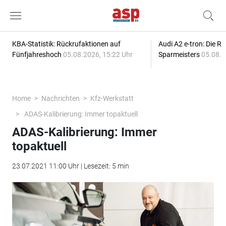
KBA-Statistik: Rückrufaktionen auf
Audi A2 e-tron: Die R
Fünfjahreshoch
05.08.2026, 15:22 Uhr
Sparmeisters
05.08.2
Home
Nachrichten
Kfz-Werkstatt
ADAS-Kalibrierung: Immer topaktuell
ADAS-Kalibrierung: Immer
topaktuell
23.07.2021 11:00 Uhr | Lesezeit: 5 min