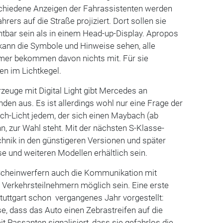
chiedene Anzeigen der Fahrassistenten werden
ahrers auf die Straße projiziert. Dort sollen sie
htbar sein als in einem Head-up-Display. Apropos
 kann die Symbole und Hinweise sehen, alle
mer bekommen davon nichts mit. Für sie
en im Lichtkegel.
euge mit Digital Light gibt Mercedes an
den aus. Es ist allerdings wohl nur eine Frage der
Tech-Licht jedem, der sich einen Maybach (ab
nn, zur Wahl steht. Mit der nächsten S-Klasse-
chnik in den günstigeren Versionen und später
se und weiteren Modellen erhältlich sein.
-Scheinwerfern auch die Kommunikation mit
Verkehrsteilnehmern möglich sein. Eine erste
tuttgart schon vergangenes Jahr vorgestellt:
se, dass das Auto einen Zebrastreifen auf die
it Passanten signalisiert, dass sie gefahrlos die