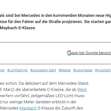
tmals sind bei Mercedes in den kommenden Monaten neue Hi
eise für den Fahrer auf die Straße projizieren. Sie starten ga
r Maybach-S-Klasse.
asp bei Google bevor
nik
#Lichttechnik
#Autosalon Genf
#Messe
#Automesse
#Autotech
t es schon: Da debütiert auf dem Mercedes-Stand
8. März) die überarbeitete C-Klasse, die ab
Werk
erfern vorfährt; zeitgemäßes LED-Licht muss
d nur wenige Meter daneben erblickt in der
n Mercedes-
Maybach
S-Klasse die Zukunft des