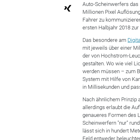
Auto-Scheinwerfers das Li
Millionen Pixel Auflösung
Fahrer zu kommuniziere
ersten Halbjahr 2018 zur
Das besondere am
Digita
mit jeweils über einer Mi
der von Hochstrom-Leuch
gestalten. Wo wie viel L
werden müssen – zum Bei
System mit Hilfe von Ka
in Millisekunden und pass
Nach ähnlichem Prinzip 
allerdings erlaubt die Au
genaueres Formen des L
Scheinwerfern "nur" rund
lässt sich in hundert Me
Feld entweder beleuchten