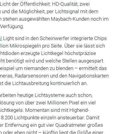
cht der Öffentlichkeit: HD-Qualität, zwei
 und die Möglichkeit, per Lichtsignal mit dem
n stehen ausgewählten Maybach-Kunden noch im
 Verfügung.
l
Light sind in den Scheinwerfer integrierte Chips
llion Mikrospiegeln pro Seite. Über sie lässt sich
tdioden erzeugte Lichtkegel höchstpräzise
icht benötigt wird und welche Stellen ausgespart
spiel um niemanden zu blenden – ermittelt das
meras, Radarsensoren und den Navigationskarten
t die Lichtausbreitung kontinuierlich an.
arbeiten heutige Lichtsysteme auch schon,
flösung von über zwei Millionen Pixel ein viel
ichtkegels. Momentan sind mit Highend-
 8.200 Lichtpunkte einzeln ansteuerbar. Damit
ter Entfernung ein gut vier Quadratmeter großes
 oder eben nicht – künftig liegt die Größe einer