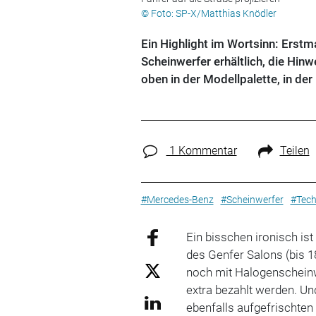
© Foto: SP-X/Matthias Knödler
Ein Highlight im Wortsinn: Ers
Scheinwerfer erhältlich, die Hinw
oben in der Modellpalette, in de
1 Kommentar
Teilen
#Mercedes-Benz
#Scheinwerfer
#Tech
Ein bisschen ironisch is
des Genfer Salons (bis 1
noch mit Halogenscheinw
extra bezahlt werden. Un
ebenfalls aufgefrischte