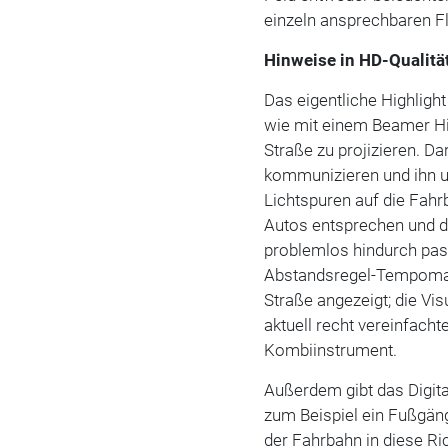
einzeln ansprechbaren F
Hinweise in HD-Qualitä
Das eigentliche Highligh
wie mit einem Beamer Hi
Straße zu projizieren. D
kommunizieren und ihn u
Lichtspuren auf die Fahr
Autos entsprechen und d
problemlos hindurch pass
Abstandsregel-Tempomat
Straße angezeigt; die Vis
aktuell recht vereinfach
Kombiinstrument.
Außerdem gibt das Digit
zum Beispiel ein Fußgäng
der Fahrbahn in diese Ri