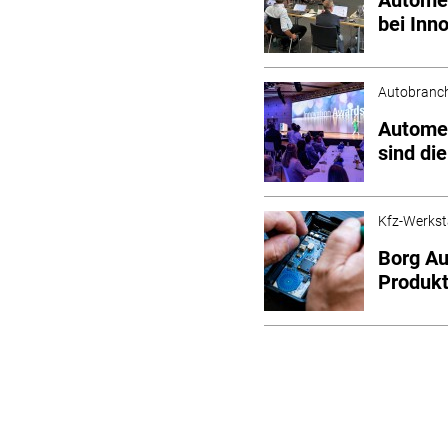
bei Inn
Autobranc
Automec
sind di
Kfz-Werkst
Borg A
Produkt