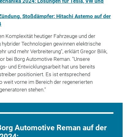
echanika 2024: Lösungen für Tesla, VW und
ündung, Stoßdämpfer: Hitachi Astemo auf der
4
n Komplexität heutiger Fahrzeuge und der
hybrider Technologien gewinnen elektrische
r und mehr Verbreiterung", erklärt Gregor Bilik,
or bei Borg Automotive Reman. "Unsere
ngs- und Entwicklungsarbeit hat uns bereits
treiber positioniert. Es ist entsprechend
o weit vorne im Bereich der regenerierten
rgeneratoren stehen."
 Borg Automotive Reman auf der
2024: