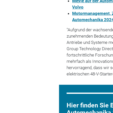
Meyle auf der Autom
Volvo
Motormanagement, Z
Automechanika 202
"Aufgrund der wachsende
zunehmenden Bedeutung 
Antriebe und Systeme meh
Group Technology Direct
fortschrittliche Forschu
mehrfach als Innovations
hervorragend, dass wir s
elektrischen 48-V-Starte
Hier finden Sie
Automechanika 