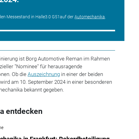
en Messestand in Halle
3.0
G51auf der
Automechanika
.
inierung ist Borg Automotive Reman im Rahmen
zieller "Nominee" für herausragende
onen. Ob die
Auszeichnung
in einer der beiden
wird am 10. September 2024 in einer besonderen
mechanika bekannt gegeben.
a entdecken
he
hanika in Frankfurt: Rekordbeteiligung