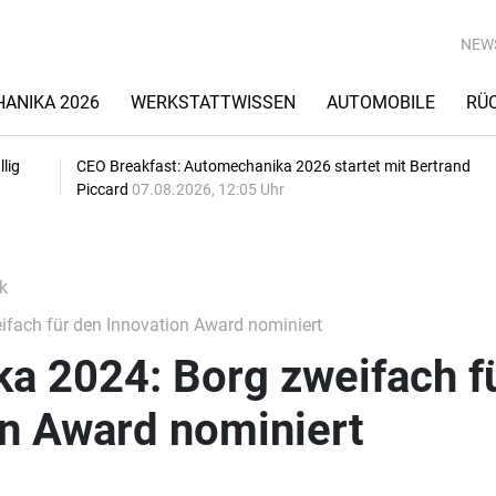
NEW
ANIKA 2026
WERKSTATTWISSEN
AUTOMOBILE
RÜ
lig
CEO Breakfast: Automechanika 2026 startet mit Bertrand
Piccard
07.08.2026, 12:05 Uhr
k
fach für den Innovation Award nominiert
a 2024: Borg zweifach f
on Award nominiert