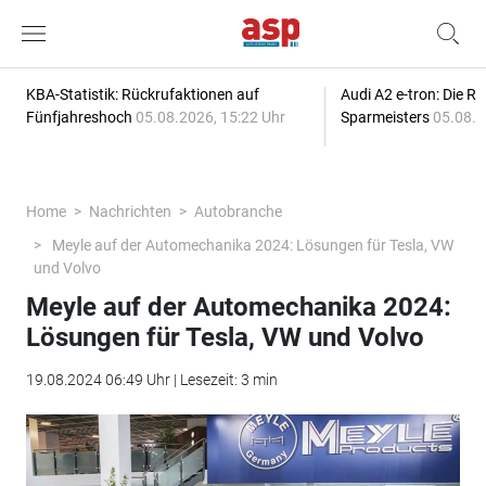
KBA-Statistik: Rückrufaktionen auf
Audi A2 e-tron: Die R
Fünfjahreshoch
05.08.2026, 15:22 Uhr
Sparmeisters
05.08.2
Home
Nachrichten
Autobranche
Meyle auf der Automechanika 2024: Lösungen für Tesla, VW
und Volvo
Meyle auf der Automechanika 2024:
Lösungen für Tesla, VW und Volvo
19.08.2024 06:49 Uhr | Lesezeit: 3 min