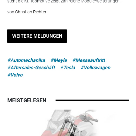
steht die KI. Topmotive zeigt zahlreiche Modulerweiterungen...
von
Christian Richter
WEITERE MELDUNGEN
#Automechanika
#Meyle
#Messeauftritt
#Aftersales-Geschäft
#Tesla
#Volkswagen
#Volvo
MEISTGELESEN