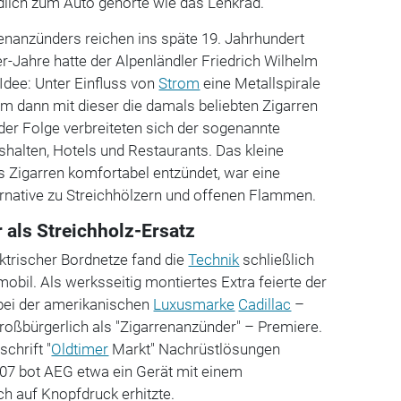
dlich zum Auto gehörte wie das Lenkrad.
enanzünders reichen ins späte 19. Jahrhundert
r-Jahre hatte der Alpenländler Friedrich Wilhelm
Idee: Unter Einfluss von
Strom
eine Metallspirale
m dann mit dieser die damals beliebten Zigarren
der Folge verbreiteten sich der sogenannte
halten, Hotels und Restaurants. Das kleine
as Zigarren komfortabel entzündet, war eine
ernative zu Streichhölzern und offenen Flammen.
 als Streichholz-Ersatz
trischer Bordnetze fand die
Technik
schließlich
obil. Als werksseitig montiertes Extra feierte der
 bei der amerikanischen
Luxusmarke
Cadillac
–
roßbürgerlich als "Zigarrenanzünder" – Premiere.
schrift "
Oldtimer
Markt" Nachrüstlösungen
1907 bot AEG etwa ein Gerät mit einem
ich auf Knopfdruck erhitzte.