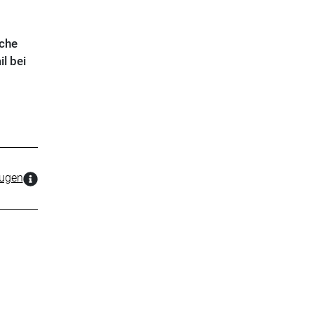
ache
l bei
zugen