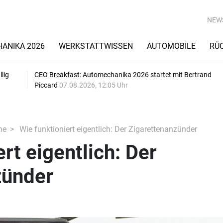
NEW
ANIKA 2026
WERKSTATTWISSEN
AUTOMOBILE
RÜ
lig
CEO Breakfast: Automechanika 2026 startet mit Bertrand
Piccard
07.08.2026, 12:05 Uhr
he
Wie funktioniert eigentlich: Der Zigarettenanzünder
rt eigentlich: Der
zünder