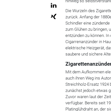
hinweg so selbstverstän
Die Wurzeln des Zigarett
zurück. Anfang der 1880e
Schindler eine zündende 
zum Glühen zu bringen, u
entzünden zu können. In 
Cigarrenanzünder in Haus
elektrische Heizgerät, d
saubere und sichere Alt
Zigarettenanzünder
Mit dem Aufkommen elek
auch ihren Weg ins Autom
Streichholz-Ersatz 1924
zunächst jedoch etwas g
Zuvor waren laut der Zeit
verfügbar. Bereits seit 
Platinglühdraht an, der s