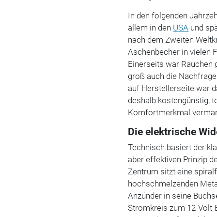
In den folgenden Jahrzeh
allem in den
USA
und spä
nach dem Zweiten Weltkr
Aschenbecher in vielen 
Einerseits war Rauchen g
groß auch die Nachfrage
auf Herstellerseite war d
deshalb kostengünstig, t
Komfortmerkmal vermar
Die elektrische W
Technisch basiert der kl
aber effektiven Prinzip 
Zentrum sitzt eine spir
hochschmelzenden Metall
Anzünder in seine Buchs
Stromkreis zum 12-Volt-B