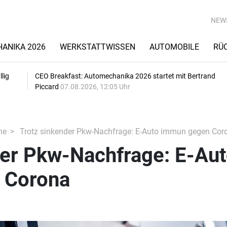
NEW
ANIKA 2026
WERKSTATTWISSEN
AUTOMOBILE
RÜ
lig
CEO Breakfast: Automechanika 2026 startet mit Bertrand
Piccard
07.08.2026, 12:05 Uhr
he
Trotz sinkender Pkw-Nachfrage: E-Auto immun gegen Cor
der Pkw-Nachfrage: E-Au
 Corona