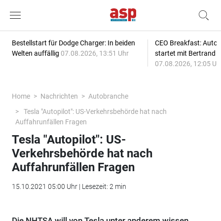
Bestellstart für Dodge Charger: In beiden
CEO Breakfast: Auto
Welten auffällig
07.08.2026, 13:51 Uhr
startet mit Bertrand 
07.08.2026, 12:05 Uh
Home
Nachrichten
Autobranche
Tesla "Autopilot": US-Verkehrsbehörde hat nach
Auffahrunfällen Fragen
Tesla "Autopilot": US-
Verkehrsbehörde hat nach
Auffahrunfällen Fragen
15.10.2021 05:00 Uhr | Lesezeit: 2 min
Die NHTSA will von Tesla unter anderem wissen,