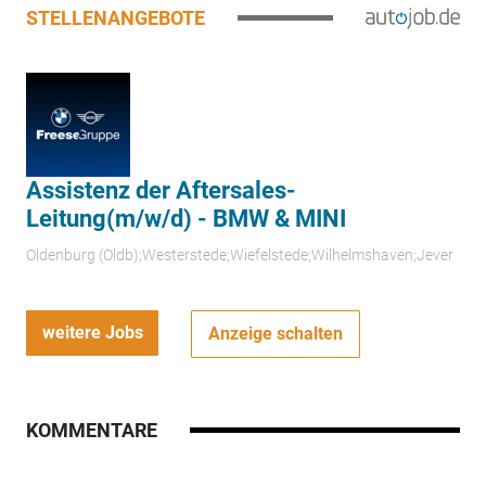
STELLENANGEBOTE
Assistenz der Aftersales-
Leitung(m/w/d) - BMW & MINI
Oldenburg (Oldb);Westerstede;Wiefelstede;Wilhelmshaven;Jever
weitere Jobs
Anzeige schalten
KOMMENTARE