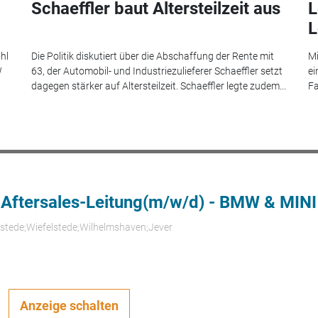
Schaeffler baut Altersteilzeit aus
L
L
hl
Die Politik diskutiert über die Abschaffung der Rente mit
Mi
W
63, der Automobil- und Industriezulieferer Schaeffler setzt
ei
dagegen stärker auf Altersteilzeit. Schaeffler legte zudem...
Fa
 Aftersales-Leitung(m/w/d) - BMW & MINI
rstede;Wiefelstede;Wilhelmshaven;Jever
Anzeige schalten