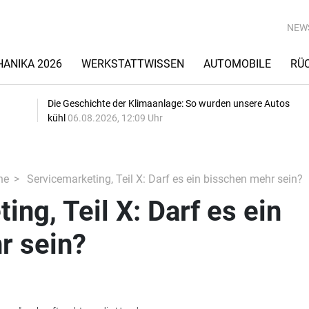
NEW
ANIKA 2026
WERKSTATTWISSEN
AUTOMOBILE
RÜ
Die Geschichte der Klimaanlage: So wurden unsere Autos
kühl
06.08.2026, 12:09 Uhr
he
Servicemarketing, Teil X: Darf es ein bisschen mehr sein?
ng, Teil X: Darf es ein
r sein?