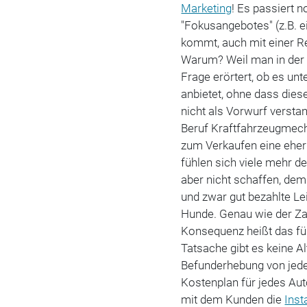
Marketing
! Es passiert n
"Fokusangebotes" (z.B. 
kommt, auch mit einer R
Warum? Weil man in der 
Frage erörtert, ob es un
anbietet, ohne dass diese
nicht als Vorwurf versta
Beruf Kraftfahrzeugmecha
zum Verkaufen eine eher
fühlen sich viele mehr d
aber nicht schaffen, d
und zwar gut bezahlte Le
Hunde. Genau wie der Zah
Konsequenz heißt das fü
Tatsache gibt es keine A
Befunderhebung von jede
Kostenplan für jedes Aut
mit dem Kunden die
Inst