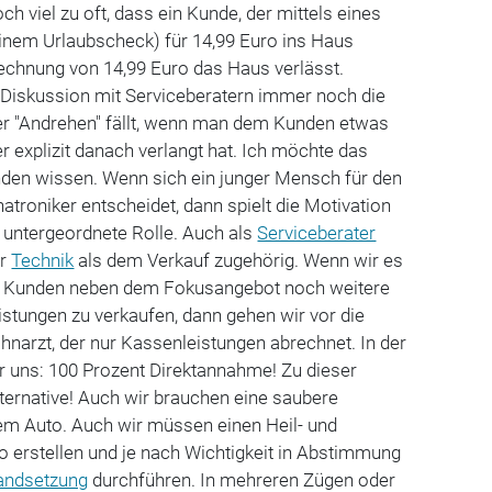
och viel zu oft, dass ein Kunde, der mittels eines
einem Urlaubscheck) für 14,99 Euro ins Haus
echnung von 14,99 Euro das Haus verlässt.
Diskussion mit Serviceberatern immer noch die
ter "Andrehen" fällt, wenn man dem Kunden etwas
r explizit danach verlangt hat. Ich möchte das
nden wissen. Wenn sich ein junger Mensch für den
troniker entscheidet, dann spielt die Motivation
 untergeordnete Rolle. Auch als
Serviceberater
er
Technik
als dem Verkauf zugehörig. Wenn wir es
em Kunden neben dem Fokusangebot noch weitere
istungen zu verkaufen, dann gehen wir vor die
narzt, der nur Kassenleistungen abrechnet. In der
r uns: 100 Prozent Direktannahme! Zu dieser
lternative! Auch wir brauchen eine saubere
m Auto. Auch wir müssen einen Heil- und
o erstellen und je nach Wichtigkeit in Abstimmung
andsetzung
durchführen. In mehreren Zügen oder