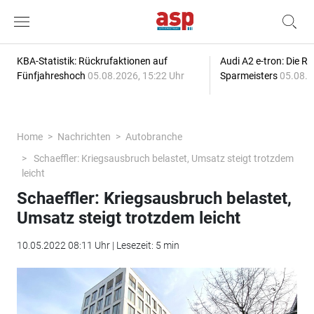
KBA-Statistik: Rückrufaktionen auf
Audi A2 e-tron: Die R
Fünfjahreshoch
05.08.2026, 15:22 Uhr
Sparmeisters
05.08.2
Home
Nachrichten
Autobranche
Schaeffler: Kriegsausbruch belastet, Umsatz steigt trotzdem
leicht
Schaeffler: Kriegsausbruch belastet,
Umsatz steigt trotzdem leicht
10.05.2022 08:11 Uhr | Lesezeit: 5 min