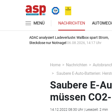
MENÜ
NACHRICHTEN
AUTOMECH
ADAC analysiert Ladeverluste: Wallbox spart Strom,
Steckdose nur Notnagel
06.08.2026, 14:17 Uhr
Home
Nachrichten
Autobranc
Saubere E-Auto-Batterien: Her
Saubere E-Aut
müssen CO2-
14.12.2022 08:30 Uhr | Lesezeit: 2 min