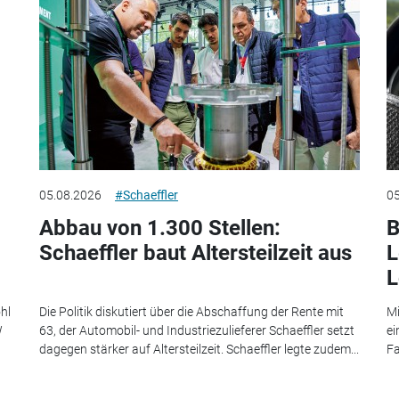
05.08.2026
#Schaeffler
05
Abbau von 1.300 Stellen:
B
Schaeffler baut Altersteilzeit aus
L
L
hl
Die Politik diskutiert über die Abschaffung der Rente mit
Mi
W
63, der Automobil- und Industriezulieferer Schaeffler setzt
ei
dagegen stärker auf Altersteilzeit. Schaeffler legte zudem...
Fa