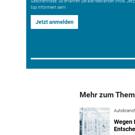
Geschehnisse. So erfahren Sie alle relevanten Infos. Jet
top informiert sein!
Jetzt anmelden
Mehr zum Them
Autobranc
Wegen N
Entsch