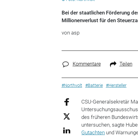
Bei der staatlichen Förderung des
Millionenverlust für den Steuerza
von
asp
Kommentare
Teilen
#Northvolt
#Batterie
#Hersteller
CSU-Generalsekretär Mar
Untersuchungsausschuss 
des früheren Bundeswirt
untersuchen, sagte Huber 
Gutachten
und Warnungen 