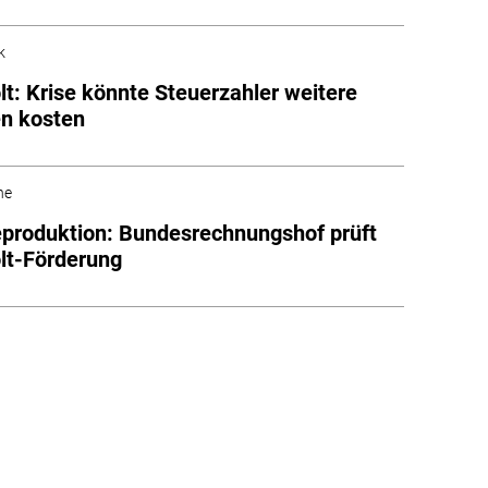
k
lt: Krise könnte Steuerzahler weitere
en kosten
he
eproduktion: Bundesrechnungshof prüft
lt-Förderung