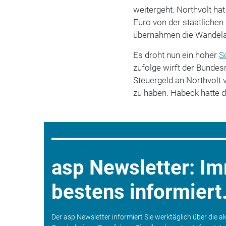
weitergeht. Northvolt ha
Euro von der staatliche
übernahmen die Wandelan
Es droht nun ein hoher
S
zufolge wirft der Bundesr
Steuergeld an Northvolt 
zu haben. Habeck hatte di
asp Newsletter: I
bestens informiert
Der asp Newsletter informiert Sie werktäglich über die a