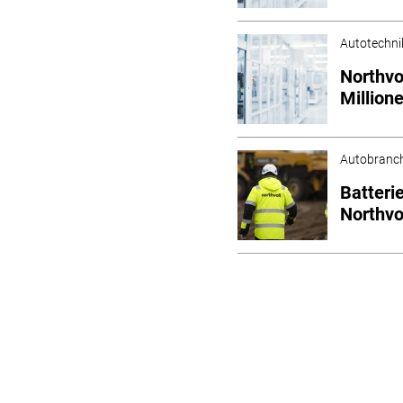
Autotechni
Northvo
Million
Autobranc
Batteri
Northvo