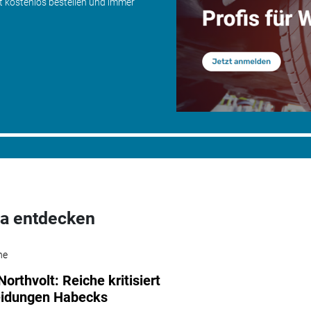
zt kostenlos bestellen und immer
a entdecken
he
orthvolt: Reiche kritisiert
eidungen Habecks