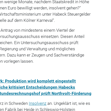
en wenige Monate, nachdem Staatskredit in Höhe
nen Euro bewilligt werden, insolvent gehen?"
Wirtschaftsministerium unter Habeck Steuergelder
elle auf dem Kölner Karneval".
Antrag von mindestens einem Viertel der
rsuchungsausschuss einsetzen. Diesen Anteil
eichen. Ein Untersuchungsausschuss prüft
 Regierung und Verwaltung und mögliches
kern. Dazu kann er Zeugen und Sachverständige
n vorlegen lassen.
: Produktion wird komplett eingestellt
iche kritisiert Entscheidungen Habecks
 Bundesrechnungshof prüft Northvolt-Förderung
ärz in Schweden
Insolvenz
an. Ungeklärt ist, wie es
hen Fabrik bei Heide in Schleswig-Holstein