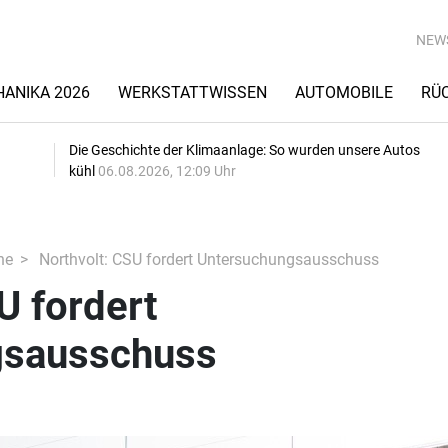
NEW
ANIKA 2026
WERKSTATTWISSEN
AUTOMOBILE
RÜ
Die Geschichte der Klimaanlage: So wurden unsere Autos
kühl
06.08.2026, 12:09 Uhr
he
Northvolt: CSU fordert Untersuchungsausschuss
U fordert
gsausschuss