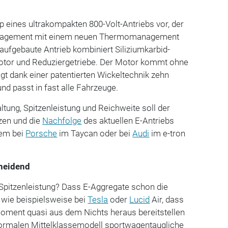
p eines ultrakompakten 800-Volt-Antriebs vor, der
anagement mit einem neuen Thermomanagement
aufgebaute Antrieb kombiniert Siliziumkarbid-
Motor und Reduziergetriebe. Der Motor kommt ohne
igt dank einer patentierten Wickeltechnik zehn
nd passt in fast alle Fahrzeuge.
ltung, Spitzenleistung und Reichweite soll der
zen und die
Nachfolge
des aktuellen E-Antriebs
rem bei
Porsche
im Taycan oder bei
Audi
im e-tron
cheidend
 Spitzenleistung? Dass E-Aggregate schon die
wie beispielsweise bei
Tesla
oder
Lucid
Air, dass
oment quasi aus dem Nichts heraus bereitstellen
normalen Mittelklassemodell sportwagentaugliche