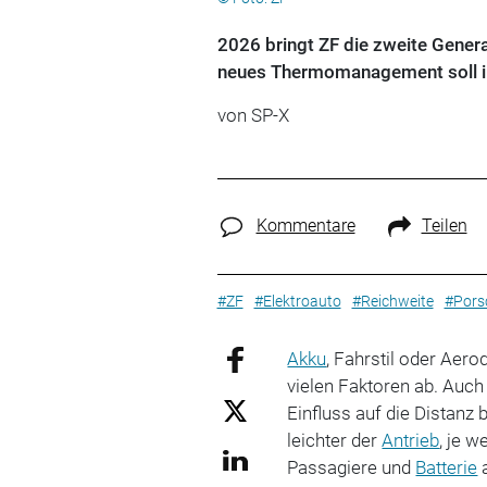
2026 bringt ZF die zweite Genera
neues Thermomanagement soll im
von SP-X
Kommentare
Teilen
#ZF
#Elektroauto
#Reichweite
#Pors
Akku
, Fahrstil oder Aero
vielen Faktoren ab. Auc
Einfluss auf die Distanz
leichter der
Antrieb
, je w
Passagiere und
Batterie
a