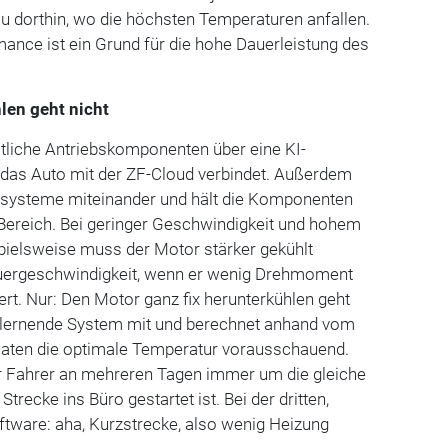
u dorthin, wo die höchsten Temperaturen anfallen.
ance ist ein Grund für die hohe Dauerleistung des
.
len geht nicht
tliche Antriebskomponenten über eine KI-
e das Auto mit der ZF-Cloud verbindet. Außerdem
ugsysteme miteinander und hält die Komponenten
Bereich. Bei geringer Geschwindigkeit und hohem
ielsweise muss der Motor stärker gekühlt
auergeschwindigkeit, wenn er wenig Drehmoment
ert. Nur: Den Motor ganz fix herunterkühlen geht
s lernende System mit und berechnet anhand vom
aten die optimale Temperatur vorausschauend.
r Fahrer an mehreren Tagen immer um die gleiche
 Strecke ins Büro gestartet ist. Bei der dritten,
oftware: aha, Kurzstrecke, also wenig Heizung