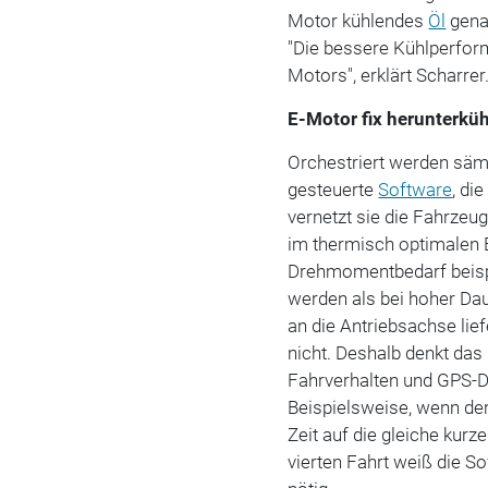
Motor kühlendes
Öl
gena
"Die bessere Kühlperform
Motors", erklärt Scharrer
E-Motor fix herunterküh
Orchestriert werden säm
gesteuerte
Software
, di
vernetzt sie die Fahrze
im thermisch optimalen 
Drehmomentbedarf beisp
werden als bei hoher D
an die Antriebsachse lief
nicht. Deshalb denkt da
Fahrverhalten und GPS-D
Beispielsweise, wenn de
Zeit auf die gleiche kurze
vierten Fahrt weiß die S