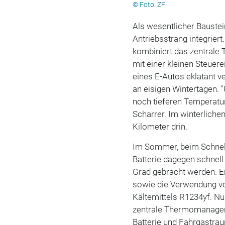
© Foto: ZF
Als wesentlicher Bauste
Antriebsstrang integrier
kombiniert das zentra
mit einer kleinen Steuer
eines E-Autos eklatant v
an eisigen Wintertagen. 
noch tieferen Temperatur
Scharrer. Im winterliche
Kilometer drin.
Im Sommer, beim Schnel
Batterie dagegen schnell
Grad gebracht werden. E
sowie die Verwendung vo
Kältemittels R1234yf. Nu
zentrale Thermomanageme
Batterie und Fahrgastrau