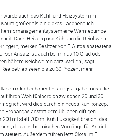
in wurde auch das Kühl- und Heizsystem im
t. Kaum größer als ein dickes Taschenbuch
le Thermomanagementsystem eine Wärmepumpe
einheit. Dass Heizung und Kühlung die Reichweite
erringern, merken Besitzer von E-Autos spätestens
"Unser Ansatz ist, auch bei minus 10 Grad oder
en höhere Reichweiten darzustellen", sagt
n Realbetrieb seien bis zu 30 Prozent mehr
lladen oder bei hoher Leistungsabgabe muss die
 auf ihren Wohlfühlbereich zwischen 20 und 30
rmöglicht wird dies durch ein neues Kühlkonzept
n Propangas anstatt dem üblichen giftigen
r 200 ml statt 700 ml Kühlflüssigkeit braucht das
nt, das alle thermischen Vorgänge für Antrieb,
m steuert. Außerdem führen jetzt Slots im E-