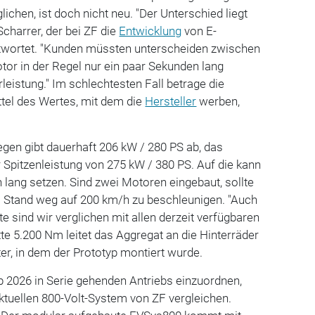
chen, ist doch nicht neu. "Der Unterschied liegt
 Scharrer, der bei ZF die
Entwicklung
von E-
twortet. "Kunden müssten unterscheiden zwischen
otor in der Regel nur ein paar Sekunden lang
erleistung." Im schlechtesten Fall betrage die
ittel des Wertes, mit dem die
Hersteller
werben,
gen gibt dauerhaft 206 kW / 280 PS ab, das
r Spitzenleistung von 275 kW / 380 PS. Auf die kann
 lang setzen. Sind zwei Motoren eingebaut, sollte
 Stand weg auf 200 km/h zu beschleunigen. "Auch
 sind wir verglichen mit allen derzeit verfügbaren
te 5.200 Nm leitet das Aggregat an die Hinterräder
r, in dem der Prototyp montiert wurde.
b 2026 in Serie gehenden Antriebs einzuordnen,
ktuellen 800-Volt-System von ZF vergleichen.