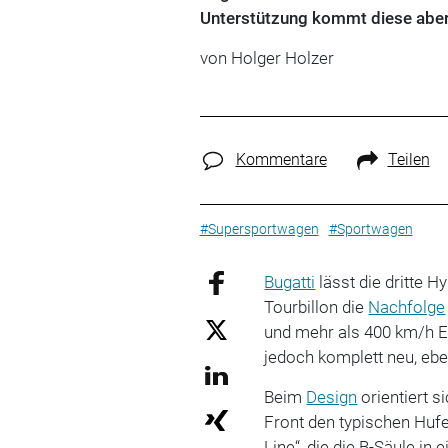
Unterstützung kommt diese aber 
von
Holger Holzer
Kommentare
Teilen
#Supersportwagen
#Sportwagen
Bugatti
lässt die dritte H
Tourbillon die
Nachfolge
und mehr als 400 km/h 
jedoch komplett neu, eb
Beim
Design
orientiert s
Front den typischen Hufei
Line“, die die B-Säule i