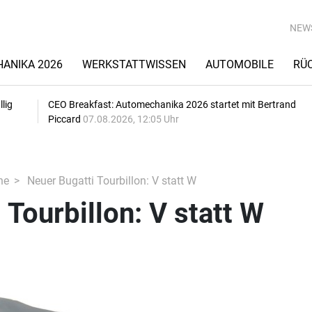
NEW
ANIKA 2026
WERKSTATTWISSEN
AUTOMOBILE
RÜ
lig
CEO Breakfast: Automechanika 2026 startet mit Bertrand
Piccard
07.08.2026, 12:05 Uhr
he
Neuer Bugatti Tourbillon: V statt W
 Tourbillon: V statt W