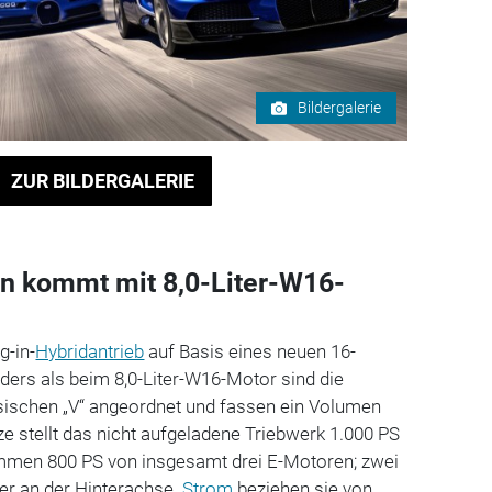
Bildergalerie
ZUR BILDERGALERIE
lon kommt mit 8,0-Liter-W16-
g-in-
Hybridantrieb
auf Basis eines neuen 16-
ers als beim 8,0-Liter-W16-Motor sind die
ischen „V“ angeordnet und fassen ein Volumen
itze stellt das nicht aufgeladene Triebwerk 1.000 PS
mmen 800 PS von insgesamt drei E-Motoren; zwei
ner an der Hinterachse.
Strom
beziehen sie von