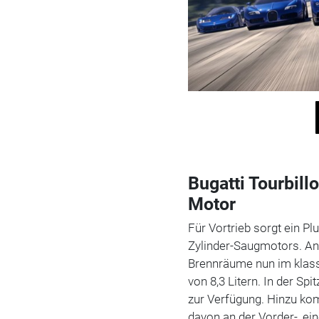
Bugatti Tourbil
Motor
Für Vortrieb sorgt ein Plu
Zylinder-Saugmotors. And
Brennräume nun im klass
von 8,3 Litern. In der Sp
zur Verfügung. Hinzu ko
davon an der Vorder-, ei