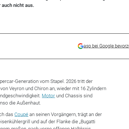
auch nicht aus.
asp bei Google bevor
ypercar-Generation vom Stapel. 2026 tritt der
von Veyron und Chiron an, wieder mit 16 Zylindern
Endgeschwindigkeit.
Motor
und Chassis sind
enso die Außenhaut.
ich das
Coupé
an seinen Vorgängern, trägt an der
senkühlergrill und auf der Flanke die „Bugatti
n einem großen, nach vorne offenen Halbkreis