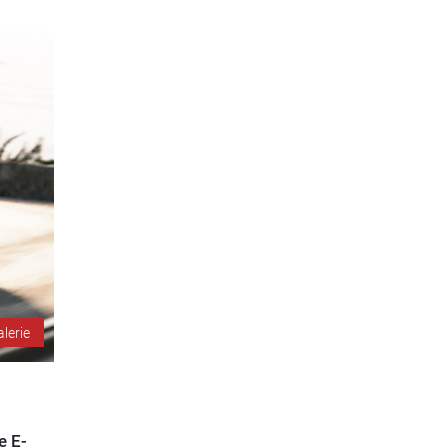
alerie
e E-