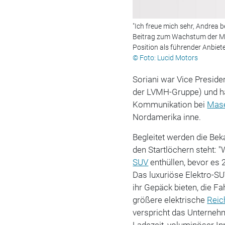
"Ich freue mich sehr, Andrea 
Beitrag zum Wachstum der Ma
Position als führender Anbiet
© Foto: Lucid Motors
Soriani war Vice Preside
der LVMH-Gruppe) und ha
Kommunikation bei
Mase
Nordamerika inne.
Begleitet werden die Be
den Startlöchern steht: 
SUV
enthüllen, bevor es
Das luxuriöse Elektro-SU
ihr Gepäck bieten, die F
größere elektrische
Reic
verspricht das Unterneh
Ladezeit, voluminöser I