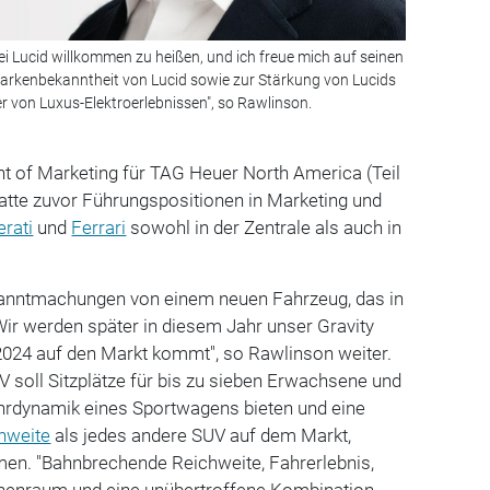
bei Lucid willkommen zu heißen, und ich freue mich auf seinen
rkenbekanntheit von Lucid sowie zur Stärkung von Lucids
er von Luxus-Elektroerlebnissen", so Rawlinson.
nt of Marketing für TAG Heuer North America (Teil
tte zuvor Führungspositionen in Marketing und
rati
und
Ferrari
sowohl in der Zentrale als auch in
kanntmachungen von einem neuen Fahrzeug, das in
"Wir werden später in diesem Jahr unser Gravity
 2024 auf den Markt kommt", so Rawlinson weiter.
V soll Sitzplätze für bis zu sieben Erwachsene und
ahrdynamik eines Sportwagens bieten und eine
hweite
als jedes andere SUV auf dem Markt,
men. "Bahnbrechende Reichweite, Fahrerlebnis,
nnenraum und eine unübertroffene Kombination