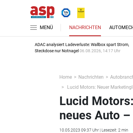
MENÜ
NACHRICHTEN
AUTOMECH
ADAC analysiert Ladeverluste: Wallbox spart Strom,
Steckdose nur Notnagel
06.08.2026, 14:17 Uhr
Home
Nachrichten
Autobranc
Lucid Motors: Neuer Marketingle
Lucid Motors:
neues Auto – 
10.05.2023 09:37 Uhr | Lesezeit: 2 min