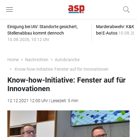
Einigung bei IAV: Standorte gesichert,
Marderabwehr: K&K s
Stellenabbau kommt dennoch
bei E-Autos
10.08.202
10.08.2026, 10:12 Uhr
Home
Nachrichten
Autobranche
Know-how-Initiative: Fenster auf für Innovationen
Know-how-Initiative: Fenster auf für
Innovationen
12.12.2021 12:00 Uhr | Lesezeit: 5 min