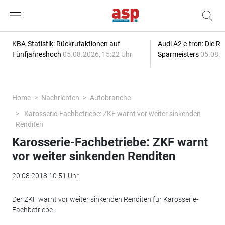
KBA-Statistik: Rückrufaktionen auf
Audi A2 e-tron: Die R
Fünfjahreshoch
05.08.2026, 15:22 Uhr
Sparmeisters
05.08.2
Home
Nachrichten
Autobranche
Karosserie-Fachbetriebe: ZKF warnt vor weiter sinkenden
Renditen
Karosserie-Fachbetriebe: ZKF warnt
vor weiter sinkenden Renditen
20.08.2018 10:51 Uhr
Der ZKF warnt vor weiter sinkenden Renditen für Karosserie-
Fachbetriebe.