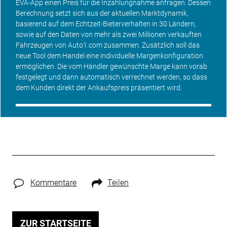
EVA-App einen Preis für die Inzahlungnahme anfragen. Dessen
Berechnung setzt sich aus der aktuellen Marktdynamik,
basierend auf dem Echtzeit-Bieterverhalten in 30 Ländern,
sowie auf den Daten von mehr als zwei Millionen verkauften
Fahrzeugen von Auto1.com zusammen. Zusätzlich soll das
neue Tool dem Handel eine individuelle Margenkonfiguration
ermöglichen. Die vom Händler gewünschte Marge kann vorab
festgelegt und dann automatisch verrechnet werden, so dass
dem Kunden direkt der Ankaufspreis präsentiert wird.
Kommentare
Teilen
ZUR STARTSEITE