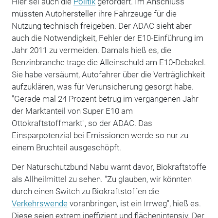
Hier sei auch die
Politik
gefordert. Im Anschluss
müssten Autohersteller ihre Fahrzeuge für die
Nutzung technisch freigeben. Der ADAC sieht aber
auch die Notwendigkeit, Fehler der E10-Einführung im
Jahr 2011 zu vermeiden. Damals hieß es, die
Benzinbranche trage die Alleinschuld am E10-Debakel.
Sie habe versäumt, Autofahrer über die Verträglichkeit
aufzuklären, was für Verunsicherung gesorgt habe.
"Gerade mal 24 Prozent betrug im vergangenen Jahr
der Marktanteil von Super E10 am
Ottokraftstoffmarkt", so der ADAC. Das
Einsparpotenzial bei Emissionen werde so nur zu
einem Bruchteil ausgeschöpft.
Der Naturschutzbund Nabu warnt davor, Biokraftstoffe
als Allheilmittel zu sehen. "Zu glauben, wir könnten
durch einen Switch zu Biokraftstoffen die
Verkehrswende
voranbringen, ist ein Irrweg", hieß es.
Diese seien extrem ineffizient und flächenintensiv. Der