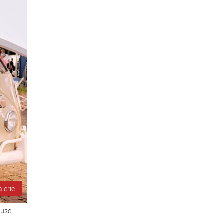
alerie
ause,