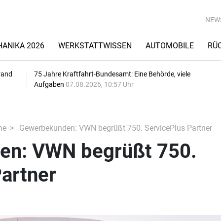
NEW
ANIKA 2026
WERKSTATTWISSEN
AUTOMOBILE
RÜ
rand
75 Jahre Kraftfahrt-Bundesamt: Eine Behörde, viele
Aufgaben
07.08.2026, 10:57 Uhr
he
Gewerbekunden: VWN begrüßt 750. ServicePlus Partner
en: VWN begrüßt 750.
artner