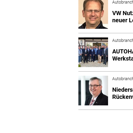
Autobranc
VW Nut
neuer L
Autobranc
AUTOHAU
Werksta
Autobranc
Nieders
Rücken