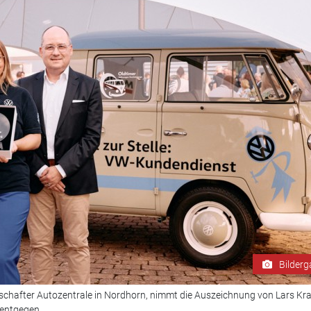
Bilderg
fschafter Autozentrale in Nordhorn, nimmt die Auszeichnung von Lars Kr
entgegen.