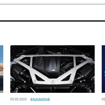
05.05.2025
#Autotechnik
02