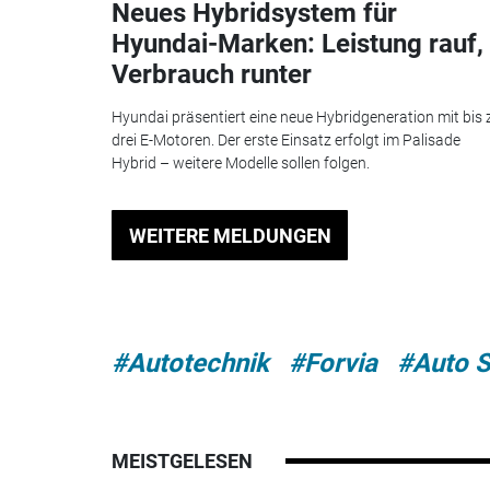
Neues Hybridsystem für
Hyundai-Marken: Leistung rauf,
Verbrauch runter
Hyundai präsentiert eine neue Hybridgeneration mit bis 
drei E-Motoren. Der erste Einsatz erfolgt im Palisade
Hybrid – weitere Modelle sollen folgen.
WEITERE MELDUNGEN
#Autotechnik
#Forvia
#Auto 
MEISTGELESEN