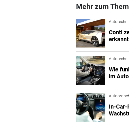
Mehr zum Them
Autotechni
Conti z
erkannt
Autotechni
Wie fun
im Auto
Autobranc
In-Car-
Wachs