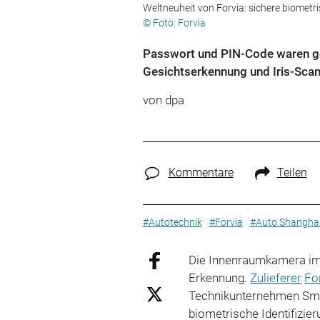
Weltneuheit von Forvia: sichere biometr
© Foto: Forvia
Passwort und PIN-Code waren ge
Gesichtserkennung und Iris-Scan
von
dpa
Kommentare
Teilen
#Autotechnik
#Forvia
#Auto Shangha
Die Innenraumkamera im 
Erkennung.
Zulieferer
Fo
Technikunternehmen Smar
biometrische Identifizie