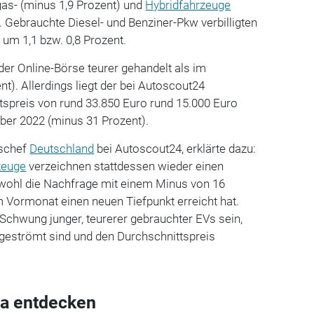
as- (minus 1,9 Prozent) und
Hybridfahrzeuge
. Gebrauchte Diesel- und Benziner-Pkw verbilligten
t um 1,1 bzw. 0,8 Prozent.
er Online-Börse teurer gehandelt als im
t). Allerdings liegt der bei Autoscout24
tspreis von rund 33.850 Euro rund 15.000 Euro
ber 2022 (minus 31 Prozent).
bschef
Deutschland
bei Autoscout24, erklärte dazu:
zeuge
verzeichnen stattdessen wieder einen
obwohl die Nachfrage mit einem Minus von 16
 Vormonat einen neuen Tiefpunkt erreicht hat.
 Schwung junger, teurerer gebrauchter EVs sein,
t geströmt sind und den Durchschnittspreis
a entdecken