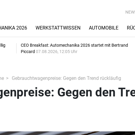
NEW
ANIKA 2026
WERKSTATTWISSEN
AUTOMOBILE
RÜ
lig
CEO Breakfast: Automechanika 2026 startet mit Bertrand
Piccard
07.08.2026, 12:05 Uhr
he
Gebrauchtwagenpreise: Gegen den Trend rückläufig
enpreise: Gegen den Tr