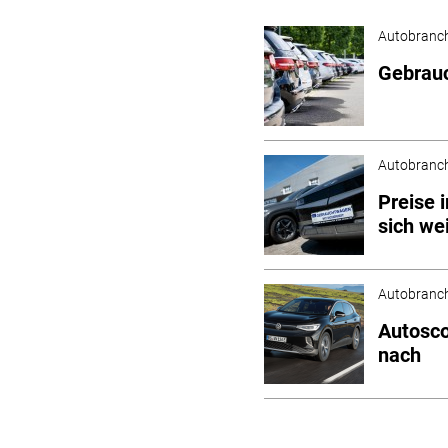
Autobranc
Gebrauc
Autobranc
Preise 
sich we
Autobranc
Autosco
nach