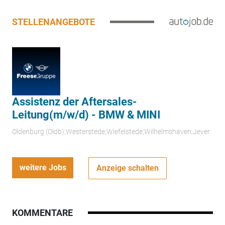
STELLENANGEBOTE
Assistenz der Aftersales-
Leitung(m/w/d) - BMW & MINI
Oldenburg (Oldb);Westerstede;Wiefelstede;Wilhelmshaven;Jever
weitere Jobs
Anzeige schalten
KOMMENTARE