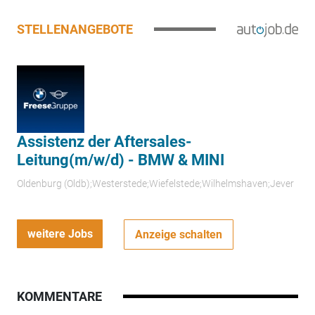
STELLENANGEBOTE
Assistenz der Aftersales-
Leitung(m/w/d) - BMW & MINI
Oldenburg (Oldb);Westerstede;Wiefelstede;Wilhelmshaven;Jever
weitere Jobs
Anzeige schalten
KOMMENTARE