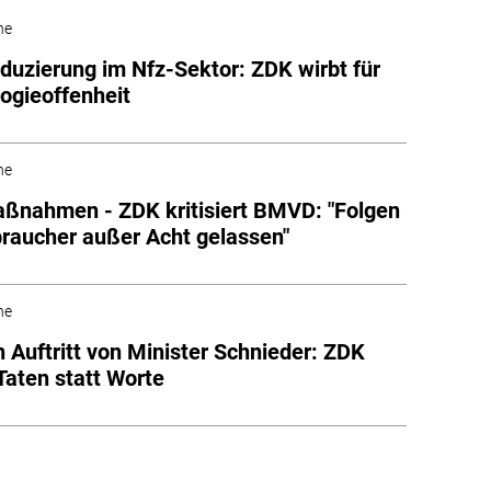
he
uzierung im Nfz-Sektor: ZDK wirbt für
ogieoffenheit
he
nahmen - ZDK kritisiert BMVD: "Folgen
braucher außer Acht gelassen"
he
an Auftritt von Minister Schnieder: ZDK
 Taten statt Worte