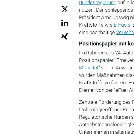
Bundesregierung
auf, al
nutzen. Der schleppende
Präsident Arne Joswig n
Kraftstoffe wie
E-Fuels
,
eine nachhaltige
Verkeh
Positionspapier mit k
Im Rahmen des 24. Automo
Positionspapier "Erneuer
Mobilität
" vor. In Anwese
wurden Maßnahmen diskut
Kraftstoffe zu fördern –
Diemer von der "eFuel Al
Zentrale Forderung des Pa
technologieoffener Rech
Regulatorische Hürden s
Antriebstechnologien gl
Unternehmen in alternati