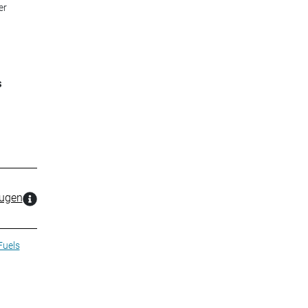
er
s
zugen
Fuels