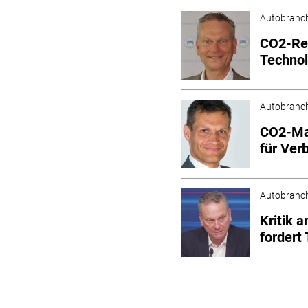
Autobranc
CO2-Red
Technol
Autobranc
CO2-Maß
für Ver
Autobranc
Kritik 
fordert