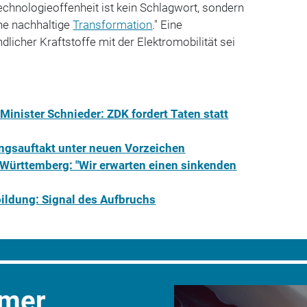
echnologieoffenheit ist kein Schlagwort, sondern
ne nachhaltige
Transformation
." Eine
dlicher Kraftstoffe mit der Elektromobilität sei
n Minister Schnieder: ZDK fordert Taten statt
gsauftakt unter neuen Vorzeichen
ürttemberg: "Wir erwarten einen sinkenden
ildung: Signal des Aufbruchs
mmer