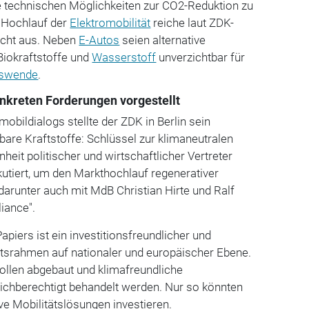
le technischen Möglichkeiten zur CO2-Reduktion zu
 Hochlauf der
Elektromobilität
reiche laut ZDK-
icht aus. Neben
E-Autos
seien alternative
 Biokraftstoffe und
Wasserstoff
unverzichtbar für
rswende
.
onkreten Forderungen vorgestellt
bildialogs stellte der ZDK in Berlin sein
bare Kraftstoffe: Schlüssel zur klimaneutralen
nheit politischer und wirtschaftlicher Vertreter
iert, um den Markthochlauf regenerativer
 darunter auch mit MdB Christian Hirte und Ralf
liance".
piers ist ein investitionsfreundlicher und
tsrahmen auf nationaler und europäischer Ebene.
ollen abgebaut und klimafreundliche
eichberechtigt behandelt werden. Nur so könnten
ve Mobilitätslösungen investieren.