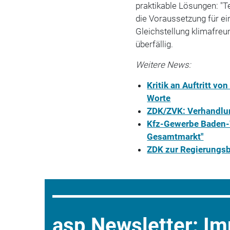
praktikable Lösungen: "T
die Voraussetzung für ei
Gleichstellung klimafreun
überfällig.
Weitere News:
Kritik an Auftritt vo
Worte
ZDK/ZVK: Verhandlun
Kfz-Gewerbe Baden-W
Gesamtmarkt"
ZDK zur Regierungsb
asp Newsletter: I