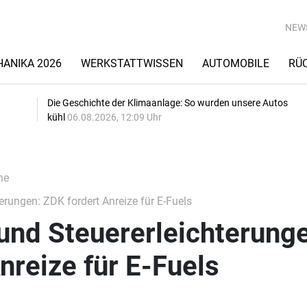
NEW
ANIKA 2026
WERKSTATTWISSEN
AUTOMOBILE
RÜ
Die Geschichte der Klimaanlage: So wurden unsere Autos
kühl
06.08.2026, 12:09 Uhr
he
rungen: ZDK fordert Anreize für E-Fuels
und Steuererleichterunge
nreize für E-Fuels