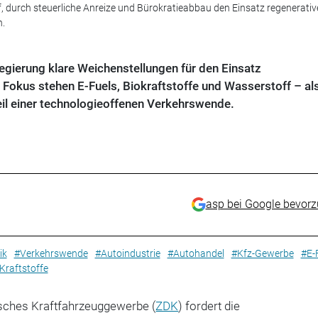
, durch steuerliche Anreize und Bürokratieabbau den Einsatz regenerativ
n.
egierung klare Weichenstellungen für den Einsatz
m Fokus stehen E-Fuels, Biokraftstoffe und Wasserstoff – al
eil einer technologieoffenen Verkehrswende.
asp bei Google bevor
ik
#Verkehrswende
#Autoindustrie
#Autohandel
#Kfz-Gewerbe
#E-
Kraftstoffe
sches Kraftfahrzeuggewerbe (
ZDK
) fordert die