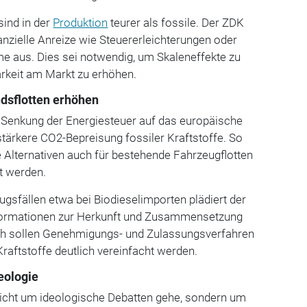
sind in der
Produktion
teurer als fossile. Der ZDK
nanzielle Anreize wie Steuererleichterungen oder
e aus. Dies sei notwendig, um Skaleneffekte zu
arkeit am Markt zu erhöhen.
andsflotten erhöhen
e Senkung der Energiesteuer auf das europäische
tärkere CO2-Bepreisung fossiler Kraftstoffe. So
 Alternativen auch für bestehende Fahrzeugflotten
nt werden.
gsfällen etwa bei Biodieselimporten plädiert der
nformationen zur Herkunft und Zusammensetzung
ich sollen Genehmigungs- und Zulassungsverfahren
 Kraftstoffe deutlich vereinfacht werden.
eologie
nicht um ideologische Debatten gehe, sondern um