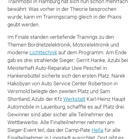
Trainmobil in Hamburg hat sich nun schon mehrfach
bewährt. Was vorher in der Theorie besprochen
wurde, kann im Trainingscamp gleich in der Praxis
geübt werden.
Im Finale standen vertiefende Trainings zu den
Themen Bordnetzelektronik, Motorelektronik und
moderne
Lichttechnik
auf dem Programm. Am Ende
gab es drei strahlende Sieger: Gerrit Hanke, Azubi bei
Meisterhaft Auto-Reparatur Uwe Peschel in
Hankensbüttel sicherte sich den ersten Platz. Narek
Hakobyan von Auto Service Center Robertson in
Versmold belegte den zweiten Platz und Sam
Shortland, Azubi der Kfz
Werkstatt
Karl-Heinz Haupt
Automobile in Lauenburg, schaffte es auf Platz drei.
Gewinner sind aber sicher alle Teilnehmer des
Wettbewerbs. Alle Finalteilnehmer nehmen am
Sieger-Event teil, das der Camp-Pate
Hella
für alle
Finalteilnehmer in Lippstadt ausrichtet. Dort gibt es