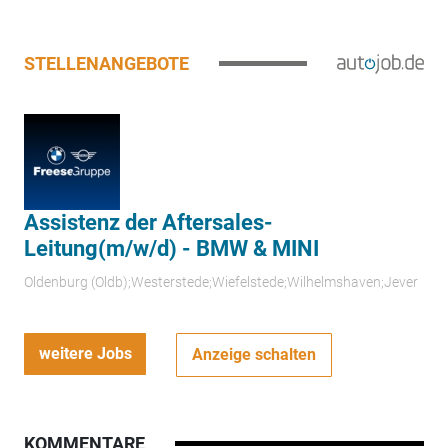
STELLENANGEBOTE
Assistenz der Aftersales-
Leitung(m/w/d) - BMW & MINI
Oldenburg (Oldb);Westerstede;Wiefelstede;Wilhelmshaven;Jever
weitere Jobs
Anzeige schalten
KOMMENTARE