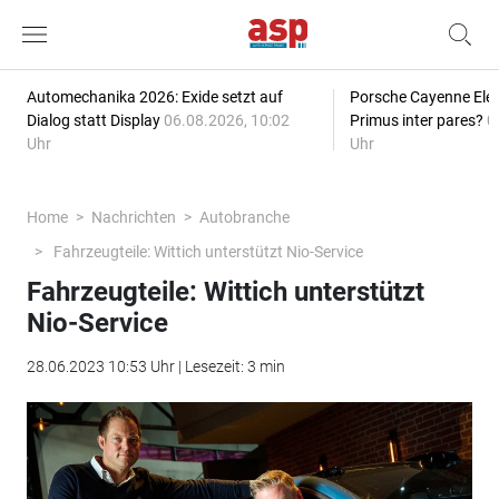
Automechanika 2026: Exide setzt auf
Porsche Cayenne Elec
Dialog statt Display
06.08.2026, 10:02
Primus inter pares?
0
Uhr
Uhr
Home
Nachrichten
Autobranche
Fahrzeugteile: Wittich unterstützt Nio-Service
Fahrzeugteile: Wittich unterstützt
Nio-Service
28.06.2023 10:53 Uhr | Lesezeit: 3 min