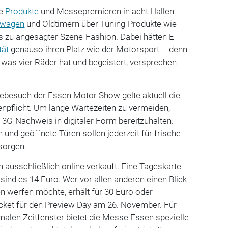
re
Produkte
und Messepremieren in acht Hallen
twagen
und Oldtimern über Tuning-Produkte wie
s zu angesagter Szene-Fashion. Dabei hätten E-
tät
genauso ihren Platz wie der Motorsport – denn
t, was vier Räder hat und begeistert, versprechen
ebesuch der Essen Motor Show gelte aktuell die
npflicht. Um lange Wartezeiten zu vermeiden,
 3G-Nachweis in digitaler Form bereitzuhalten.
und geöffnete Türen sollen jederzeit für frische
sorgen.
n ausschließlich online verkauft. Eine Tageskarte
 sind es 14 Euro. Wer vor allen anderen einen Blick
n werfen möchte, erhält für 30 Euro oder
icket für den Preview Day am 26. November. Für
alen Zeitfenster bietet die Messe Essen spezielle