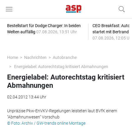
Bestellstart für Dodge Charger: In beiden
CEO Breakfast: Auto
Welten auffällig
07.08.2026, 13:51 Uhr
startet mit Bertrand 
07.08.2026, 12:05 Uh
Home
Nachrichten
Autobranche
Energielabel: Autorechtstag kritisiert Abmahnungen
Energielabel: Autorechtstag kritisiert
Abmahnungen
02.04.2012 13:44 Uhr
Unpräzise Pkw-EnVKV-Regelungen leisteten laut BVfK einem
"Abmahnunwesen" Vorschub
© Foto: Archiv / GW-trends online Montage