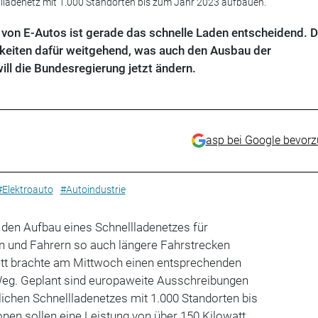
nellladenetz mit 1.000 Standorten bis zum Jahr 2023 aufbauen.
t von E-Autos ist gerade das schnelle Laden entscheidend. 
chkeiten dafür weitgehend, was auch den Ausbau der
ill die Bundesregierung jetzt ändern.
asp bei Google bevor
#Elektroauto
#Autoindustrie
 den Aufbau eines Schnellladenetzes für
en und Fahrern so auch längere Fahrstrecken
tt brachte am Mittwoch einen entsprechenden
eg. Geplant sind europaweite Ausschreibungen
ichen Schnellladenetzes mit 1.000 Standorten bis
onen sollen eine Leistung von über 150 Kilowatt