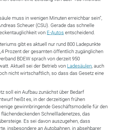
säule muss in wenigen Minuten erreichbar sein",
Andreas Scheuer (CSU). Gerade das schnelle
reckentauglichkeit von
E-Autos
entscheidend.
eriums gibt es aktuell nur rund 800 Ladepunkte
2,4 Prozent der gesamten öffentlich zugänglichen
verband BDEW sprach von derzeit 950
att. Aktuell sei der Betrieb von
Ladesäulen
, auch
och nicht wirtschaftlich, so dass das Gesetz eine
z soll ein Aufbau zunächst über Bedarf
twurf heißt es, in der derzeitigen frühen
wenige gewinnbringende Geschäftsmodelle für den
s flächendeckenden Schnellladenetzes, das
übersteige. Es sei davon auszugehen, dass
orte, insbesondere an Autobahnen, in absehbarer