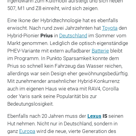
irgendwann zum Kultmobil aufsteigt und sich neben
507, M1 und Z8 einreiht, wird sich zeigen.
Eine Ikone der Hybridtechnologie hat es ebenfalls
erwischt. Nach rund zwei Jahrzehnten hat
Toyota
den
Hybrid-Pionier
Prius
in
Deutschland
im Sommer vom
Markt genommen. Lediglich die optisch eigenständige
PHEV-Variante mit extern aufladbarer
Batterie
bleibt
im Programm. In Punkto Sparsamkeit konnte dem
Prius so schnell kein Fahrzeug das Wasser reichen,
allerdings war sein Design eher gewöhnungsbedürftig.
Mit zunehmender ansehnlicher Hybrid-Konkurrenz
auch im eigenen Haus wie etwa mit RAV4, Corolla
oder Yaris sank seine Popularität bis zur
Bedeutungslosigkeit.
Ebenfalls nach 20 Jahren muss der
Lexus
IS
seinen
Hut nehmen. Nicht nur in Deutschland, sondern in
ganz
Europa
wird die neue, vierte Generation des