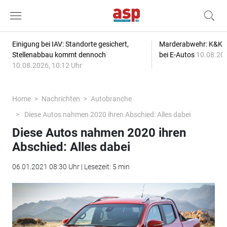
Einigung bei IAV: Standorte gesichert,
Marderabwehr: K&K s
Stellenabbau kommt dennoch
bei E-Autos
10.08.202
10.08.2026, 10:12 Uhr
Home
Nachrichten
Autobranche
Diese Autos nahmen 2020 ihren Abschied: Alles dabei
Diese Autos nahmen 2020 ihren
Abschied: Alles dabei
06.01.2021 08:30 Uhr | Lesezeit: 5 min