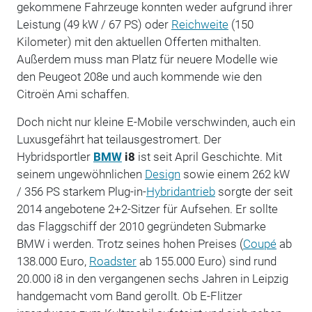
gekommene Fahrzeuge konnten weder aufgrund ihrer
Leistung (49 kW / 67 PS) oder
Reichweite
(150
Kilometer) mit den aktuellen Offerten mithalten.
Außerdem muss man Platz für neuere Modelle wie
den Peugeot 208e und auch kommende wie den
Citroën
Ami schaffen.
Doch nicht nur kleine E-Mobile verschwinden, auch ein
Luxusgefährt hat teilausgestromert. Der
Hybridsportler
BMW
i8
ist seit April Geschichte. Mit
seinem ungewöhnlichen
Design
sowie einem 262 kW
/ 356 PS starkem Plug-in-
Hybridantrieb
sorgte der seit
2014 angebotene 2+2-Sitzer für Aufsehen. Er sollte
das Flaggschiff der 2010 gegründeten Submarke
BMW i werden. Trotz seines hohen Preises (
Coupé
ab
138.000 Euro,
Roadster
ab 155.000 Euro) sind rund
20.000 i8 in den vergangenen sechs Jahren in Leipzig
handgemacht vom Band gerollt. Ob E-Flitzer