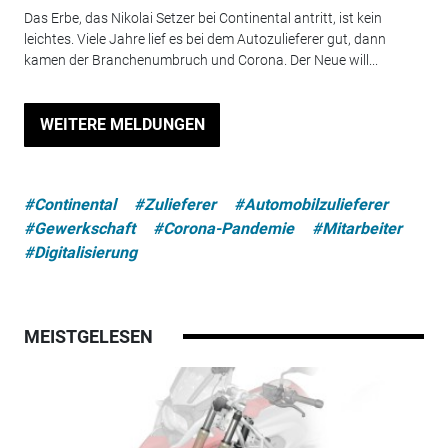
Das Erbe, das Nikolai Setzer bei Continental antritt, ist kein
leichtes. Viele Jahre lief es bei dem Autozulieferer gut, dann
kamen der Branchenumbruch und Corona. Der Neue will...
WEITERE MELDUNGEN
#Continental
#Zulieferer
#Automobilzulieferer
#Gewerkschaft
#Corona-Pandemie
#Mitarbeiter
#Digitalisierung
MEISTGELESEN