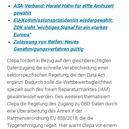
ASA-Verband: Harald Hahn für elfte Amtszeit
gewählt
EU-Kommissionspräsidentin wiedergewählt:
ZDK sieht "wichtiges Signal für ein starkes
Europa"
Zulassung von Reifen: Neues
Genehmigungsverfahren gültig
Clepa fordert in Bezug auf den
gleichberechtigten
Datenzugang die schnelle Verabschiedung einer
sektorspezifischen R
e
gelung, die den Data Act
ergänzt.
Dadurch
solle
die Wettbewerbsgleichheit
speziell auch des freien Reparaturmarktes (IAM)
gewährleistet werden.
Des weiteren
the
ma
tisiert
Clepa
die
Regelung
des Zugang
zu OBD-Daten
durch
eine Überarbeitung des Annex X der
Rahmenv
erordnung EU
858/2018,
die die
Typgenehmigung regelt.
Hier warnt Clepa vor einem