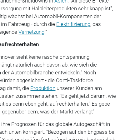
Pandemie-Shutdowns in
Asien
. "All diese Effekte
ersorgung mit Halbleiterprodukten sehr knapp ist",
zeitig wächst bei Automobil-Komponenten der
k im Fahrzeug - durch die
Elektrifizierung
, das
steigende
Vernetzung
."
aufrechterhalten
nover sieht keine rasche Entspannung.
hängt natürlich auch davon ab, wie sich die
n der Automobilbranche entwickeln." Noch
würden abgesichert - die Conti-Taskforce
Tag damit, die
Produktion
unserer Kunden am
müssten zusammenstehen. "Es geht jetzt darum, wie
eit es denn eben geht, aufrechterhalten." Es gebe
e gegenüber dem, was der Markt verlangt".
 ihre Prognosen für das globale Autogeschäft in
nach unten korrigiert. "Bezogen auf den Engpass bei
f Sicht und prüfen fortlaufend, wie wir bestmöglich