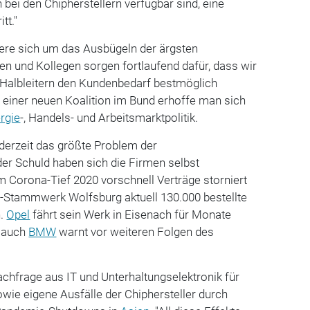
bei den Chipherstellern verfügbar sind, eine
tt."
re sich um das Ausbügeln der ärgsten
en und Kollegen sorgen fortlaufend dafür, dass wir
 Halbleitern den Kundenbedarf bestmöglich
n einer neuen Koalition im Bund erhoffe man sich
rgie
-, Handels- und Arbeitsmarktpolitik.
 derzeit das größte Problem der
 der Schuld haben sich die Firmen selbst
im Corona-Tief 2020 vorschnell Verträge storniert
-Stammwerk Wolfsburg aktuell 130.000 bestellte
n.
Opel
fährt sein Werk in Eisenach für Monate
d auch
BMW
warnt vor weiteren Folgen des
chfrage aus IT und Unterhaltungselektronik für
wie eigene Ausfälle der Chiphersteller durch