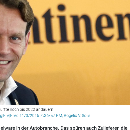
 dürfte noch bis 2022 andauern.
ng|File|Filed|11/3/2016 7\36\57 PM, Rogelio V. Solis
lware in der Autobranche. Das spüren auch Zulieferer, die