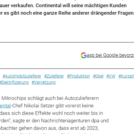
uer verkaufen. Continental will seine mächtigen Kunden
er es gibt noch eine ganze Reihe anderer drängender Fragen
asp bei Google bevor
#Automobilzulieferer
#Zulieferer
#Produktion
#Opel
#VW
#Kurzar
#Elektrifizierung
#Vernetzung
 Mikrochips schlägt auch bei Autozulieferern
ental
-Chef Nikolai Setzer gibt vorerst keine
dass sich diese Effekte wohl noch weiter bis in
rden", sagte er den Nachrichtenagenturen dpa und
obachter gehen davon aus, dass erst ab 2023,