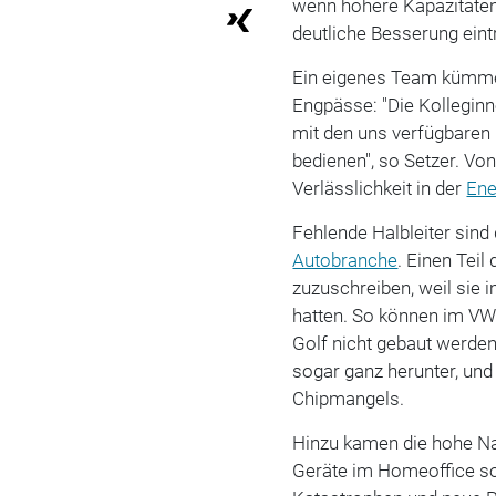
wenn höhere Kapazitäten 
deutliche Besserung eintri
Ein eigenes Team kümme
Engpässe: "Die Kolleginn
mit den uns verfügbaren
bedienen", so Setzer. Vo
Verlässlichkeit in der
Ene
Fehlende Halbleiter sind
Autobranche
. Einen Teil
zuzuschreiben, weil sie 
hatten. So können im VW
Golf nicht gebaut werde
sogar ganz herunter, un
Chipmangels.
Hinzu kamen die hohe Na
Geräte im Homeoffice so