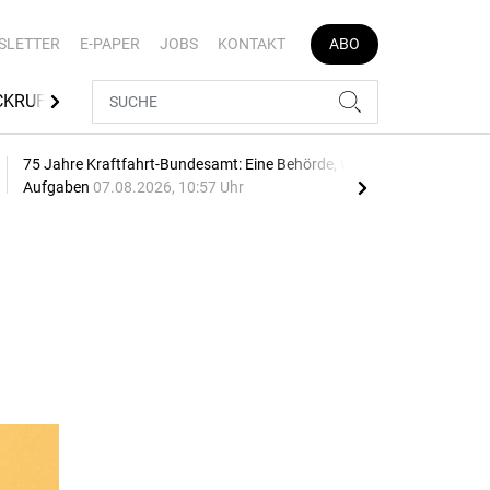
SLETTER
E-PAPER
JOBS
KONTAKT
ABO
CKRUFE
TÜV SÜD
MEDIATHEK
AUTOJOB
75 Jahre Kraftfahrt-Bundesamt: Eine Behörde, viele
Geb
Aufgaben
07.08.2026, 10:57 Uhr
10:2