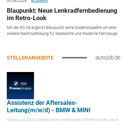
05.08.2026
#Zubehör
Blaupunkt: Neue Lenkradfernbedienung
im Retro-Look
Mit der RC-26 ergänzt Blaupunkt seine Zubehörpalette um eine
weitere Nachrüstlösung für klassische und moderne Fahrzeuge.
STELLENANGEBOTE
Assistenz der Aftersales-
Leitung(m/w/d) - BMW & MINI
Oldenburg (Oldb);Westerstede;Wiefelstede;Wilhelmshaven;Jever