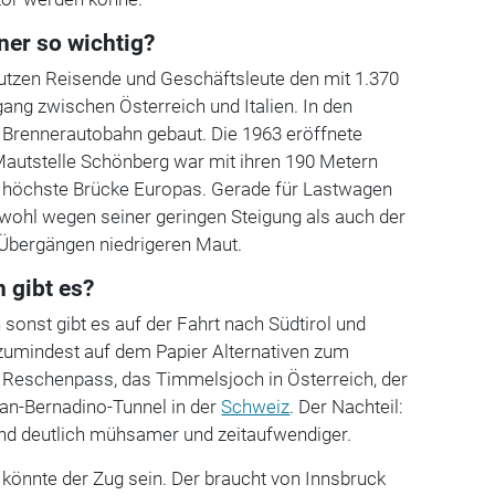
ner so wichtig?
utzen Reisende und Geschäftsleute den mit 1.370
ang zwischen Österreich und Italien. In den
 Brennerautobahn gebaut. Die 1963 eröffnete
autstelle Schönberg war mit ihren 190 Metern
e höchste Brücke Europas. Gerade für Lastwagen
 sowohl wegen seiner geringen Steigung als auch der
 Übergängen niedrigeren Maut.
 gibt es?
 sonst gibt es auf der Fahrt nach Südtirol und
n zumindest auf dem Papier Alternativen zum
r Reschenpass, das Timmelsjoch in Österreich, der
San-Bernadino-Tunnel in der
Schweiz
. Der Nachteil:
ind deutlich mühsamer und zeitaufwendiger.
e könnte der Zug sein. Der braucht von Innsbruck