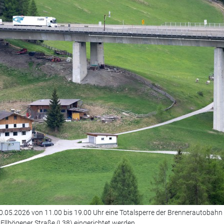
0.05.2026 von 11.00 bis 19.00 Uhr eine Totalsperre der Brennerautobahn
Ellbögener Straße (L38) eingerichtet werden.