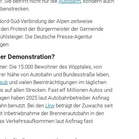
. Sie betrifft nicht nur die
Autobahn
, sondern auch
ebenstrecken.
 Nord-Süd-Verbindung der Alpen zeitweise
hat den Protest der Bürgermeister der Gemeinde
Mühlsteiger. Die Deutsche Presse-Agentur
agen:
der Demonstration?
ner. Die 15.000 Bewohner des Wipptales, von
barer Nähe von Autobahn und Bundesstraße leben,
taub
und vielen Beeinträchtigungen im täglichen
s auf allen Strecken. Fast elf Millionen Autos und
wagen haben 2025 laut Autobahnbetreiber Asfinag
ahn benutzt. Bei den
Lkw
beträgt der Zuwachs seit
it Inbetriebnahme der Brennerautobahn in den
das Verkehrsaufkommen laut Asfinag fast