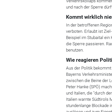
Verkehrskollaps kommen,
und nach der Sperre dür
Kommt wirklich ni
In der betroffenen Region
verboten. Erlaubt ist Zie
Beispiel im Stubaital ei
die Sperre passieren. R
benutzen.
Wie reagieren Polit
Aus der Politik bekommt
Bayerns Verkehrsminister
zwischen die Beine der L
Peter Hanke (SPÖ) mach
und Italien, die "durch d
Italien warnte Südtirols
stundenlange Blockade i
auslösen und zum Eigen