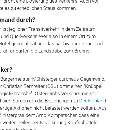
 droht eine Dosierung des Verkehrs. Auch vor
fte es zu erheblichen Staus kommen.
emand durch?
 ist jeglicher Transitverkehr in dem Zeitraum
l- und Quellverkehr. Wer also in einem Ort zum
n Hotel gebucht hat und das nachweisen kann, darf
adfahrer dürfen die Landstraße zum Brenner
iker?
 Bürgermeister Mühlsteiger durchaus Gegenwind.
 Christian Bernreiter (CSU) ortet einen "Knüppel
ogistikbranche". Österreichs Verkehrsminister
t sich Sorgen um die Beziehungen zu
Deutschland
erartige Aktionen nicht belastet werden sollten." Aus
 Ministerpräsident Arno Kompatscher, dass eine
n weiten Teilen der Bevölkerung Kopfschütteln
tor werden könne.