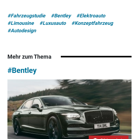
#Fahrzeugstudie
#Bentley
#Elektroauto
#Limousine
#Luxusauto
#Konzeptfahrzeug
#Autodesign
Mehr zum Thema
#Bentley