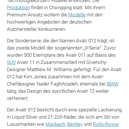
Technologiekonzern Huawei entwickelt. Die
Produktion
findet in Chongqing statt. Mit ihrem
Premium-Ansatz wollem die
Modelle
mit den
hochwertigen Angeboten der deutschen
Autohersteller konkurrieren.
Die Sonderserie, die den Namen Avatr 012 trägt, ist
das zweite Modell der sogenannten „0-Serie“. Zuvor
wurden 500 Exemplare des Avatr 011 auf Basis des
SUV
Avatr 11 in Zusammenarbeit mit Givenchy-
Designer Matthew M. Williams gefertigt. Für den Avatr
012 hat Kim Jones zusammen mit dem Avatr-
Chefdesigner Nader Faghihzadeh, ehemals bei
BMW
tätig, das Design des sportlichen Avatr 12 weiter
verfeinert.
Der Avatr 012 besticht durch eine spezielle Lackierung
in Liquid Silver und 21-Zoll-Räder, die sich am Stil von
Luxusmarken wie
Maybach
,
Bentley
und
Rolls-Royce