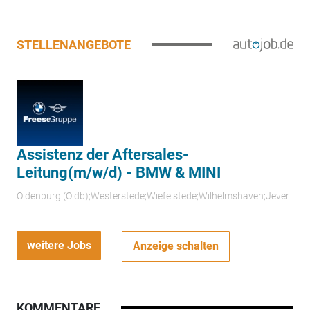
STELLENANGEBOTE
Assistenz der Aftersales-
Leitung(m/w/d) - BMW & MINI
Oldenburg (Oldb);Westerstede;Wiefelstede;Wilhelmshaven;Jever
weitere Jobs
Anzeige schalten
KOMMENTARE